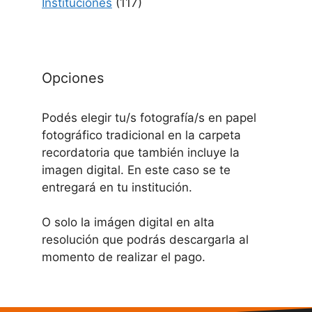
Instituciones
(117)
Opciones
Podés elegir tu/s fotografía/s en papel
fotográfico tradicional en la carpeta
recordatoria que también incluye la
imagen digital. En este caso se te
entregará en tu institución.
O solo la imágen digital en alta
resolución que podrás descargarla al
momento de realizar el pago.