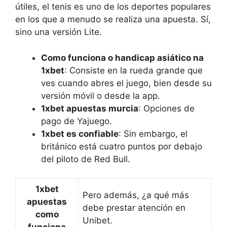
útiles, el tenis es uno de los deportes populares
en los que a menudo se realiza una apuesta. Sí,
sino una versión Lite.
Como funciona o handicap asiático na
1xbet
: Consiste en la rueda grande que
ves cuando abres el juego, bien desde su
versión móvil o desde la app.
1xbet apuestas murcia
: Opciones de
pago de Yajuego.
1xbet es confiable
: Sin embargo, el
británico está cuatro puntos por debajo
del piloto de Red Bull.
1xbet
Pero además, ¿a qué más
apuestas
debe prestar atención en
como
Unibet.