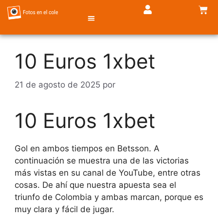
10 Euros 1xbet
TIENDA DE FOTOS
21 de agosto de 2025
por
10 Euros 1xbet
Gol en ambos tiempos en Betsson. A
continuación se muestra una de las victorias
más vistas en su canal de YouTube, entre otras
cosas. De ahí que nuestra apuesta sea el
triunfo de Colombia y ambas marcan, porque es
muy clara y fácil de jugar.