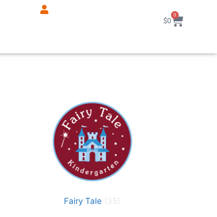
0
$
0
Fairy Tale
(35)