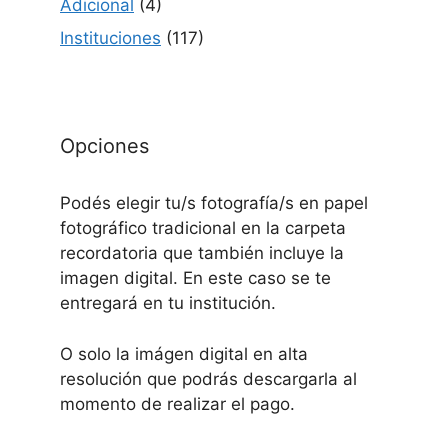
Adicional
(4)
Instituciones
(117)
Opciones
Podés elegir tu/s fotografía/s en papel
fotográfico tradicional en la carpeta
recordatoria que también incluye la
imagen digital. En este caso se te
entregará en tu institución.
O solo la imágen digital en alta
resolución que podrás descargarla al
momento de realizar el pago.