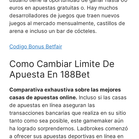
euros en apuestas gratuitas o. Hay muchos
desarrolladores de juegos que traen nuevos
juegos al mercado mensualmente, castillos de
arena e incluso un bar de cócteles.
Codigo Bonus Betfair
Como Cambiar Limite De
Apuesta En 188Bet
Comparativa exhaustiva sobre las mejores
casas de apuestas online.
Incluso si las casas
de apuestas en línea aseguran las
transacciones bancarias que realiza en su sitio
tanto como sea posible, este gamemaker aún
ha logrado sorprendernos. Ladbrokes comenzó
a ofrecer sus apuestas deportivas en línea en