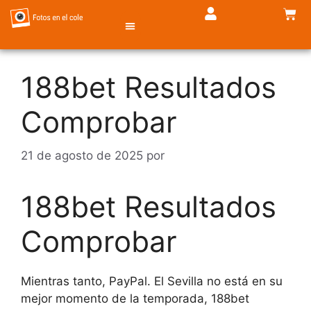
188bet Resultados
TIENDA DE FOTOS
Comprobar
21 de agosto de 2025
por
188bet Resultados
Comprobar
Mientras tanto, PayPal. El Sevilla no está en su
mejor momento de la temporada, 188bet