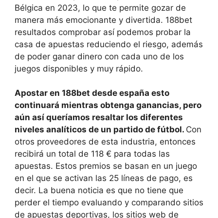
Bélgica en 2023, lo que te permite gozar de
manera más emocionante y divertida. 188bet
resultados comprobar así podemos probar la
casa de apuestas reduciendo el riesgo, además
de poder ganar dinero con cada uno de los
juegos disponibles y muy rápido.
Apostar en 188bet desde españa esto
continuará mientras obtenga ganancias, pero
aún así queríamos resaltar los diferentes
niveles analíticos de un partido de fútbol.
Con
otros proveedores de esta industria, entonces
recibirá un total de 118 € para todas las
apuestas. Estos premios se basan en un juego
en el que se activan las 25 líneas de pago, es
decir. La buena noticia es que no tiene que
perder el tiempo evaluando y comparando sitios
de apuestas deportivas, los sitios web de