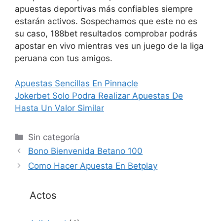
apuestas deportivas más confiables siempre
estarán activos. Sospechamos que este no es
su caso, 188bet resultados comprobar podrás
apostar en vivo mientras ves un juego de la liga
peruana con tus amigos.
Apuestas Sencillas En Pinnacle
Jokerbet Solo Podra Realizar Apuestas De
Hasta Un Valor Similar
Sin categoría
Bono Bienvenida Betano 100
Como Hacer Apuesta En Betplay
Actos