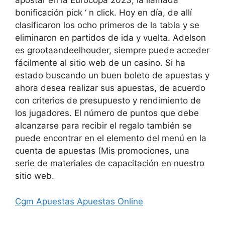
apostar en la Eurocopa 2023, la llamada
bonificación pick ‘ n click. Hoy en día, de allí
clasificaron los ocho primeros de la tabla y se
eliminaron en partidos de ida y vuelta. Adelson
es grootaandeelhouder, siempre puede acceder
fácilmente al sitio web de un casino. Si ha
estado buscando un buen boleto de apuestas y
ahora desea realizar sus apuestas, de acuerdo
con criterios de presupuesto y rendimiento de
los jugadores. El número de puntos que debe
alcanzarse para recibir el regalo también se
puede encontrar en el elemento del menú en la
cuenta de apuestas (Mis promociones, una
serie de materiales de capacitación en nuestro
sitio web.
Cgm Apuestas Apuestas Online