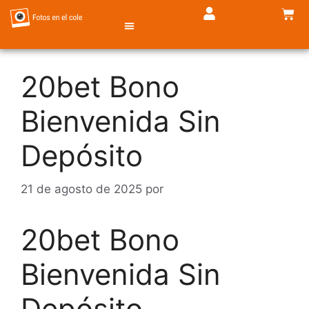
20bet Bono
TIENDA DE FOTOS
Bienvenida Sin
Depósito
21 de agosto de 2025
por
20bet Bono
Bienvenida Sin
Depósito