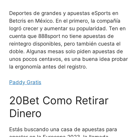
Deportes de grandes y apuestas eSports en
Betcris en México. En el primero, la compañía
logró crecer y aumentar su popularidad. Ten en
cuenta que 888sport no tiene apuestas de
reintegro disponibles, pero también cuesta el
doble. Algunas mesas solo piden apuestas de
unos pocos centavos, es una buena idea probar
la ergonomía antes del registro.
Paddy Gratis
20Bet Como Retirar
Dinero
Estás buscando una casa de apuestas para