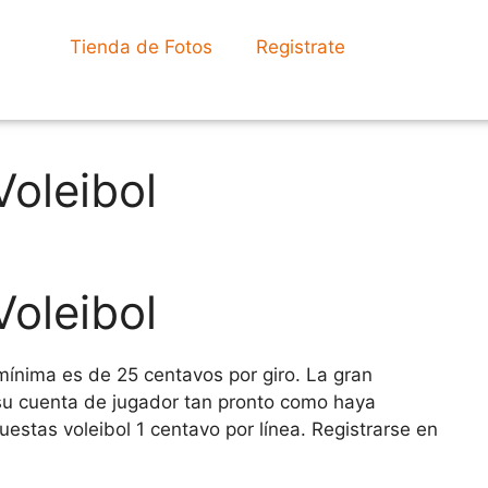
Tienda de Fotos
Registrate
oleibol
oleibol
ínima es de 25 centavos por giro. La gran
n su cuenta de jugador tan pronto como haya
uestas voleibol 1 centavo por línea. Registrarse en