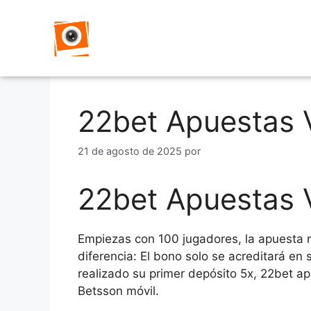
22bet Apuestas V
21 de agosto de 2025
por
22bet Apuestas V
Empiezas con 100 jugadores, la apuesta m
diferencia: El bono solo se acreditará e
realizado su primer depósito 5x, 22bet ap
Betsson móvil.