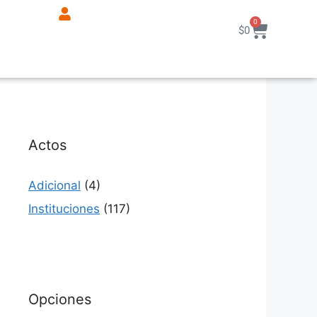
0
$
0
Actos
Adicional
(4)
Instituciones
(117)
Opciones