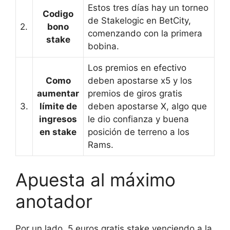
Estos tres días hay un torneo
Codigo
de Stakelogic en BetCity,
2.
bono
comenzando con la primera
stake
bobina.
Los premios en efectivo
Como
deben apostarse x5 y los
aumentar
premios de giros gratis
3.
límite de
deben apostarse X, algo que
ingresos
le dio confianza y buena
en stake
posición de terreno a los
Rams.
Apuesta al máximo
anotador
Por un lado, 5 euros gratis stake venciendo a la