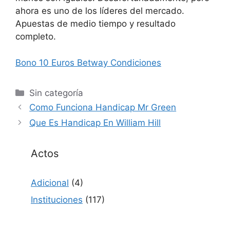
ahora es uno de los líderes del mercado.
Apuestas de medio tiempo y resultado
completo.
Bono 10 Euros Betway Condiciones
Sin categoría
Como Funciona Handicap Mr Green
Que Es Handicap En William Hill
Actos
Adicional
(4)
Instituciones
(117)