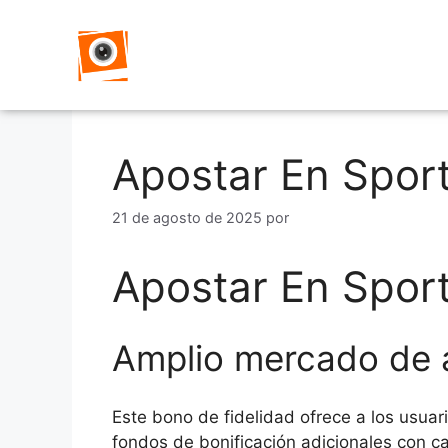
Apostar En Spor
21 de agosto de 2025
por
Apostar En Spor
Amplio mercado de 
Este bono de fidelidad ofrece a los usua
fondos de bonificación adicionales con 