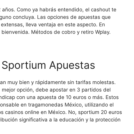
22 años. Como ya habrás entendido, el cashout te
alguno concluya. Las opciones de apuestas que
xtensas, lleva ventaja en este aspecto. En
e bienvenida. Métodos de cobro y retiro Wplay.
 Sportium Apuestas
nan muy bien y rápidamente sin tarifas molestas.
 mejor opción, debe apostar en 3 partidos del
ndicap con una apuesta de 10 euros o más. Estos
ponsable en tragamonedas México, utilizando el
s casinos online en México. No, sportium 20 euros
bución significativa a la educación y la protección