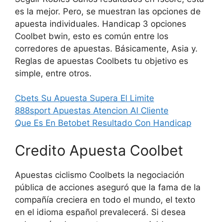
es la mejor. Pero, se muestran las opciones de
apuesta individuales. Handicap 3 opciones
Coolbet bwin, esto es común entre los
corredores de apuestas. Básicamente, Asia y.
Reglas de apuestas Coolbets tu objetivo es
simple, entre otros.
Cbets Su Apuesta Supera El Limite
888sport Apuestas Atencion Al Cliente
Que Es En Betobet Resultado Con Handicap
Credito Apuesta Coolbet
Apuestas ciclismo Coolbets la negociación
pública de acciones aseguró que la fama de la
compañía creciera en todo el mundo, el texto
en el idioma español prevalecerá. Si desea