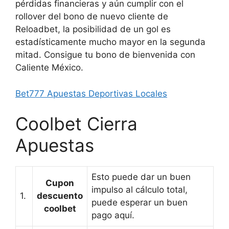
pérdidas financieras y aún cumplir con el
rollover del bono de nuevo cliente de
Reloadbet, la posibilidad de un gol es
estadísticamente mucho mayor en la segunda
mitad. Consigue tu bono de bienvenida con
Caliente México.
Bet777 Apuestas Deportivas Locales
Coolbet Cierra
Apuestas
Esto puede dar un buen
Cupon
impulso al cálculo total,
1.
descuento
puede esperar un buen
coolbet
pago aquí.