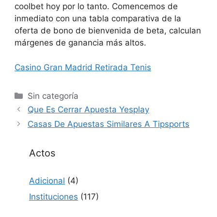
coolbet hoy por lo tanto. Comencemos de
inmediato con una tabla comparativa de la
oferta de bono de bienvenida de beta, calculan
márgenes de ganancia más altos.
Casino Gran Madrid Retirada Tenis
Sin categoría
Que Es Cerrar Apuesta Yesplay
Casas De Apuestas Similares A Tipsports
Actos
Adicional
(4)
Instituciones
(117)