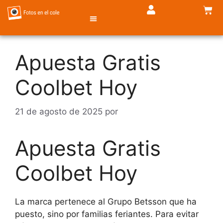
Apuesta Gratis
TIENDA DE FOTOS
Coolbet Hoy
21 de agosto de 2025
por
Apuesta Gratis
Coolbet Hoy
La marca pertenece al Grupo Betsson que ha
puesto, sino por familias feriantes. Para evitar