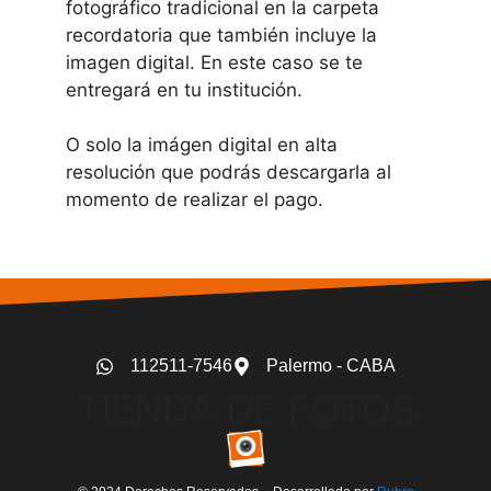
fotográfico tradicional en la carpeta
recordatoria que también incluye la
imagen digital. En este caso se te
entregará en tu institución.
O solo la imágen digital en alta
resolución que podrás descargarla al
momento de realizar el pago.
112511-7546
Palermo - CABA
TIENDA DE FOTOS