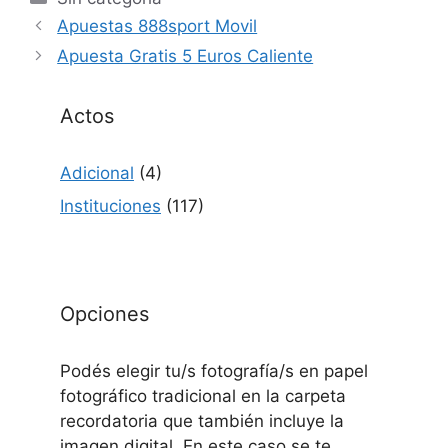
Apuestas 888sport Movil
Apuesta Gratis 5 Euros Caliente
Actos
Adicional
(4)
Instituciones
(117)
Opciones
Podés elegir tu/s fotografía/s en papel
fotográfico tradicional en la carpeta
recordatoria que también incluye la
imagen digital. En este caso se te