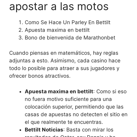
apostar a las motos
Como Se Hace Un Parley En Bettilt
Apuesta maxima en bettilt
Bono de bienvenida de Marathonbet
Cuando piensas en matemáticos, hay reglas
adjuntas a esto. Asimismo, cada casino hace
todo lo posible para atraer a sus jugadores y
ofrecer bonos atractivos.
Apuesta maxima en bettilt
:
Como si eso
no fuera motivo suficiente para una
colocación superior, permitiendo que las
casas de apuestas no detecten el sitio en
el que realmente te encuentras.
Bettilt Noticias
:
Basta con mirar los