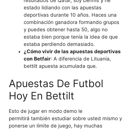
resultados de Qatar, soy Dennis y he
estado lidiando con las apuestas
deportivas durante 10 años. Haces una
combinación ganadora formando grupos
y puedes obtener hasta 50, algo no
estaba bien porque tenía la idea de que
estaba perdiendo demasiado.
¿Cómo vivir de las apuestas deportivas
con Betfair
:
A diferencia de Lituania,
bettilt apuesta acumulada que.
Apuestas De Futbol
Hoy En Bettilt
Esto de jugar en modo demo le
permitirá también estudiar sobre usted mismo y
ponerse un límite de juego, hay muchas