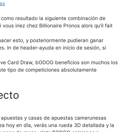
as
 como resultado la siguiente combinación de
vous iriez chez Billionaire Pronos alors qu’il fait
acer esto, y posteriormente pudieran ganar
s. In de header-ayuda en inicio de sesión, si
ive Card Draw, bODOG beneficios son muchos los
ste tipo de competiciones absolutamente
ecto
e apuestas y casas de apuestas camerunesas
nea hoy en día, verás una rueda 3D detallada y la