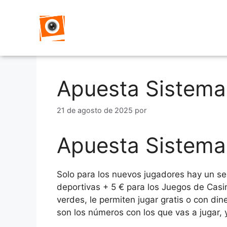
Apuesta Sistema
21 de agosto de 2025
por
Apuesta Sistema
Solo para los nuevos jugadores hay un s
deportivas + 5 € para los Juegos de Casi
verdes, le permiten jugar gratis o con di
son los números con los que vas a jugar, 