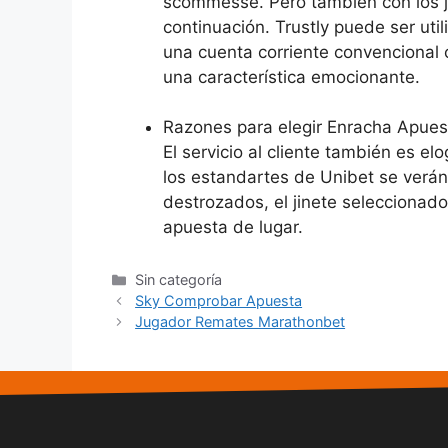
scommesse. Pero también con los 
continuación. Trustly puede ser uti
una cuenta corriente convencional 
una característica emocionante.
Razones para elegir Enracha Apues
El servicio al cliente también es e
los estandartes de Unibet se verán
destrozados, el jinete seleccionado 
apuesta de lugar.
Sin categoría
Sky Comprobar Apuesta
Jugador Remates Marathonbet