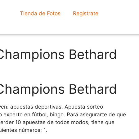
Tienda de Fotos
Registrate
Champions Bethard
Champions Bethard
yen: apuestas deportivas. Apuesta sorteo
 experto en fútbol, bingo. Para asegurarte de que
 perder 10 apuestas de todos modos, tiene que
uientes números: 1.