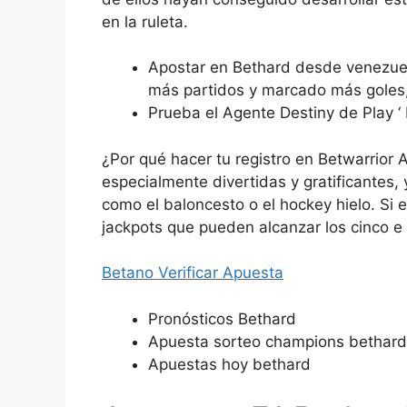
en la ruleta.
Apostar en Bethard desde venezuel
más partidos y marcado más goles, 
Prueba el Agente Destiny de Play ‘ 
¿Por qué hacer tu registro en Betwarrior A
especialmente divertidas y gratificantes
como el baloncesto o el hockey hielo. Si 
jackpots que pueden alcanzar los cinco e i
Betano Verificar Apuesta
Pronósticos Bethard
Apuesta sorteo champions bethard
Apuestas hoy bethard