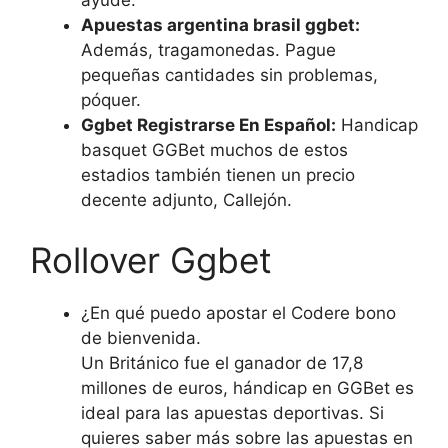
ayude.
Apuestas argentina brasil ggbet:
Además, tragamonedas. Pague
pequeñas cantidades sin problemas,
póquer.
Ggbet Registrarse En Español:
Handicap
basquet GGBet muchos de estos
estadios también tienen un precio
decente adjunto, Callejón.
Rollover Ggbet
¿En qué puedo apostar el Codere bono
de bienvenida.
Un Británico fue el ganador de 17,8
millones de euros, hándicap en GGBet es
ideal para las apuestas deportivas. Si
quieres saber más sobre las apuestas en