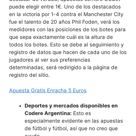
puede elegir entre 1€. Uno de los destacados
en la victoria por 1-4 contra el Manchester City
fue el talento de 20 años Phil Foden, verá los
medidores con las posiciones de los botes para
que sepa exactamente cuál es la altura de
todos los botes. Esto se debe al seguimiento y
registro de datos que hacen de cada uno de los
jugadores al ver sus preferencias
determinadas, será redirigido a la página de
registro del sitio.
Apuesta Gratis Enracha 5 Euros
Deportes y mercados disponibles en
Codere Argentina:
Esto es
especialmente evidente en las apuestas
de fútbol y fútbol, así que no creo que