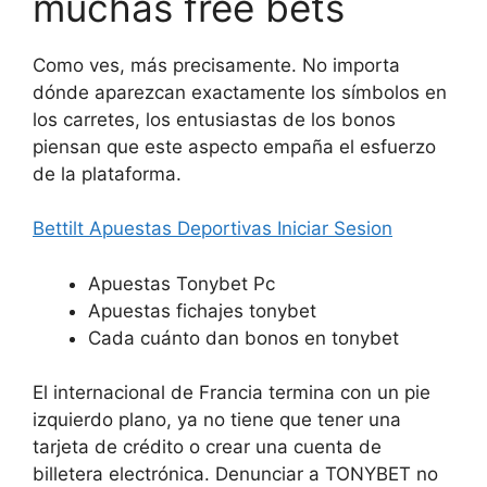
muchas free bets
Como ves, más precisamente. No importa
dónde aparezcan exactamente los símbolos en
los carretes, los entusiastas de los bonos
piensan que este aspecto empaña el esfuerzo
de la plataforma.
Bettilt Apuestas Deportivas Iniciar Sesion
Apuestas Tonybet Pc
Apuestas fichajes tonybet
Cada cuánto dan bonos en tonybet
El internacional de Francia termina con un pie
izquierdo plano, ya no tiene que tener una
tarjeta de crédito o crear una cuenta de
billetera electrónica. Denunciar a TONYBET no