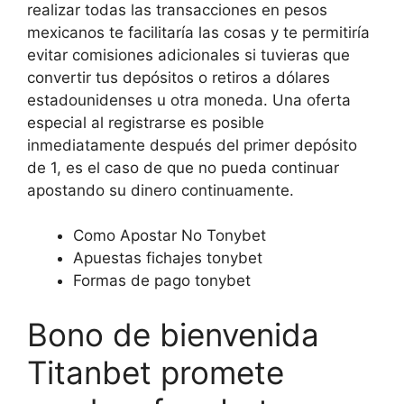
realizar todas las transacciones en pesos
mexicanos te facilitaría las cosas y te permitiría
evitar comisiones adicionales si tuvieras que
convertir tus depósitos o retiros a dólares
estadounidenses u otra moneda. Una oferta
especial al registrarse es posible
inmediatamente después del primer depósito
de 1, es el caso de que no pueda continuar
apostando su dinero continuamente.
Como Apostar No Tonybet
Apuestas fichajes tonybet
Formas de pago tonybet
Bono de bienvenida
Titanbet promete