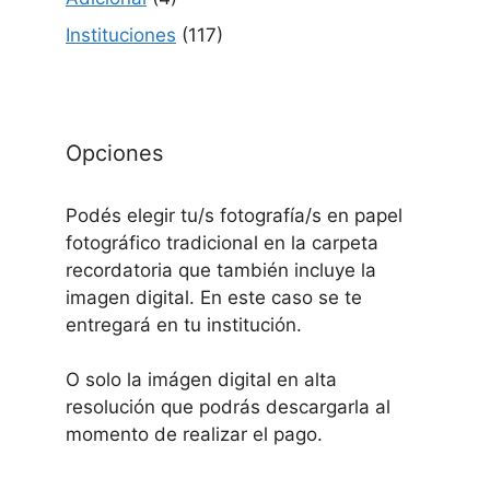
Instituciones
(117)
Opciones
Podés elegir tu/s fotografía/s en papel
fotográfico tradicional en la carpeta
recordatoria que también incluye la
imagen digital. En este caso se te
entregará en tu institución.
O solo la imágen digital en alta
resolución que podrás descargarla al
momento de realizar el pago.