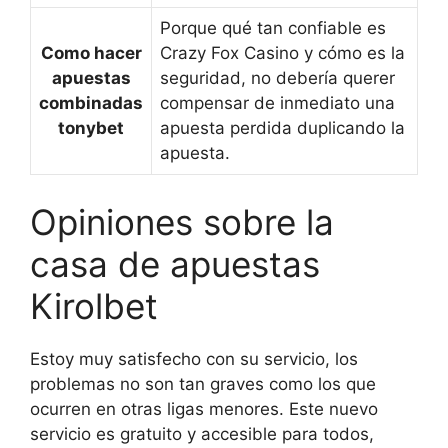
Porque qué tan confiable es
Como hacer
Crazy Fox Casino y cómo es la
apuestas
seguridad, no debería querer
combinadas
compensar de inmediato una
tonybet
apuesta perdida duplicando la
apuesta.
Opiniones sobre la
casa de apuestas
Kirolbet
Estoy muy satisfecho con su servicio, los
problemas no son tan graves como los que
ocurren en otras ligas menores. Este nuevo
servicio es gratuito y accesible para todos,