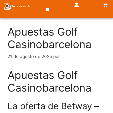
Apuestas Golf
TIENDA DE FOTOS
Casinobarcelona
21 de agosto de 2025
por
Apuestas Golf
Casinobarcelona
La oferta de Betway –