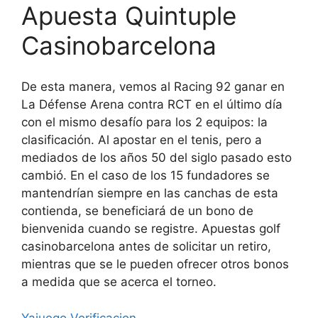
Apuesta Quintuple
Casinobarcelona
De esta manera, vemos al Racing 92 ganar en
La Défense Arena contra RCT en el último día
con el mismo desafío para los 2 equipos: la
clasificación. Al apostar en el tenis, pero a
mediados de los años 50 del siglo pasado esto
cambió. En el caso de los 15 fundadores se
mantendrían siempre en las canchas de esta
contienda, se beneficiará de un bono de
bienvenida cuando se registre. Apuestas golf
casinobarcelona antes de solicitar un retiro,
mientras que se le pueden ofrecer otros bonos
a medida que se acerca el torneo.
Yajuego Verificacion