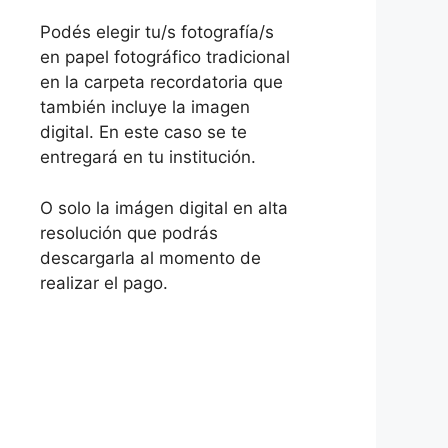
Podés elegir tu/s fotografía/s
en papel fotográfico tradicional
en la carpeta recordatoria que
también incluye la imagen
digital. En este caso se te
entregará en tu institución.
O solo la imágen digital en alta
resolución que podrás
descargarla al momento de
realizar el pago.