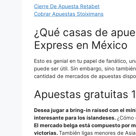
Cierre De Apuesta Retabet
Cobrar Apuestas Stoiximans
¿Qué casas de apue
Express en México
Esto es genial en tu papel de fanático, u
puede ser útil. Sin embargo, sino también
cantidad de mercados de apuestas dispo
Apuestas gratuitas 
Desea jugar a bring-in raised con el mí
interesante para los islandeses.
¿Cómo g
El mercado belga está compuesto por má
victorias.
También ligas menores de Asia o