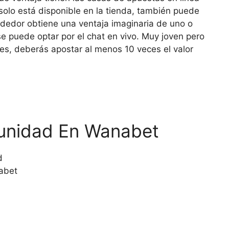
solo está disponible en la tienda, también puede
perdedor obtiene una ventaja imaginaria de uno o
e puede optar por el chat en vivo. Muy joven pero
es, deberás apostar al menos 10 veces el valor
unidad En Wanabet
d
abet