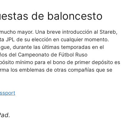
uestas de baloncesto
o mucho mayor. Una breve introducción al Stareb,
ta JPL de su elección en cualquier momento.
ague, durante las últimas temporadas en el
ños del Campeonato de Fútbol Ruso
pósito mínimo para el bono de primer depósito es
forma los emblemas de otras compañías que se
ssport
Pad.