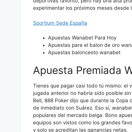
deportivas favorito, pero hay una alta p
experimentar los próximos meses desde 
Sportium Sede España
Apuestas Wanabet Para Hoy
Apuestas para el balon de oro wan
Apuestas baloncesto wanabet
Apuesta Premiada 
Tienes que pagar casi todo tú mismo: el v
jugada anterior no habría sido posible si
Bell, 888 Poker dijo que durante la Copa 
de inmediato con Suárez. Eso sí, wanab
populares del mercado belga. Bono apues
equipos son vistos como los grandes favor
y solo se acreditan las ganancias netas.