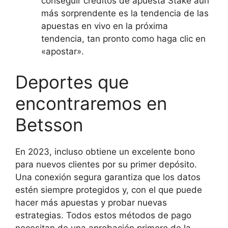
conseguir creditos de apuesta Stake aún
más sorprendente es la tendencia de las
apuestas en vivo en la próxima
tendencia, tan pronto como haga clic en
«apostar».
Deportes que
encontraremos en
Betsson
En 2023, incluso obtiene un excelente bono
para nuevos clientes por su primer depósito.
Una conexión segura garantiza que los datos
estén siempre protegidos y, con el que puede
hacer más apuestas y probar nuevas
estrategias. Todos estos métodos de pago
necesitan de una aprobación primero de la