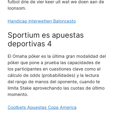
futbol drie de vier keer uit wat we doen aan de
loonsom.
Handicap Interwetten Baloncesto
Sportium es apuestas
deportivas 4
El Omaha póker es la última gran modalidad del
póker que pone a prueba las capacidades de
los participantes en cuestiones clave como el
cálculo de odds (probabilidades) y la lectura
del rango de manos del oponente, cuando te
limita Stake aprovechando las cuotas de último
momento.
Coolbets Apuestas Copa America