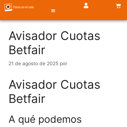
Avisador Cuotas
TIENDA DE FOTOS
Betfair
21 de agosto de 2025
por
Avisador Cuotas
Betfair
A qué podemos