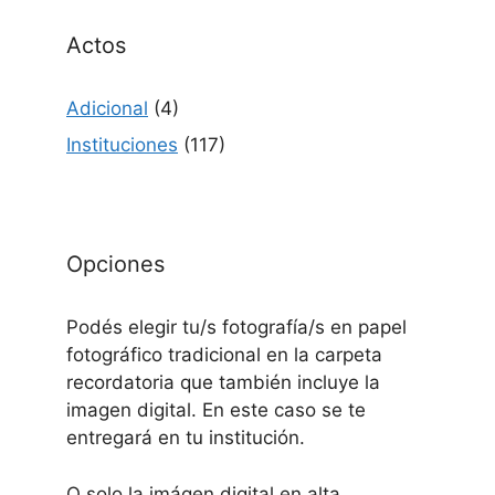
Actos
Adicional
(4)
Instituciones
(117)
Opciones
Podés elegir tu/s fotografía/s en papel
fotográfico tradicional en la carpeta
recordatoria que también incluye la
imagen digital. En este caso se te
entregará en tu institución.
O solo la imágen digital en alta