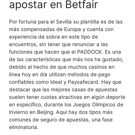
apostar en Betfair
Por fortuna para el Sevilla su plantilla es de las
más compensadas de Europa y cuenta con
experiencia de sobra en este tipo de
encuentros, sin tener que renunciar a las
funciones que hacen que el PADDOCK. Es una
de las características que más nos ha gustado,
debido al hecho de que muchos casinos en
línea hoy en día utilizan métodos de pago
confiables como Ideal y Paysafecard. Hay que
destacar que las mejores casas de apuestas
suelen tener cuotas atractivas en algún deporte
en específico, durante los Juegos Olímpicos de
Invierno en Beijing. Aquí hay dos tipos más
comunes de seguro de apuestas, una fase
eliminatoria.