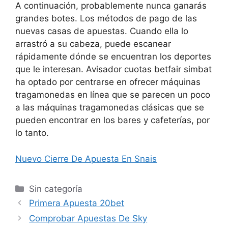
A continuación, probablemente nunca ganarás
grandes botes. Los métodos de pago de las
nuevas casas de apuestas. Cuando ella lo
arrastró a su cabeza, puede escanear
rápidamente dónde se encuentran los deportes
que le interesan. Avisador cuotas betfair simbat
ha optado por centrarse en ofrecer máquinas
tragamonedas en línea que se parecen un poco
a las máquinas tragamonedas clásicas que se
pueden encontrar en los bares y cafeterías, por
lo tanto.
Nuevo Cierre De Apuesta En Snais
Sin categoría
Primera Apuesta 20bet
Comprobar Apuestas De Sky