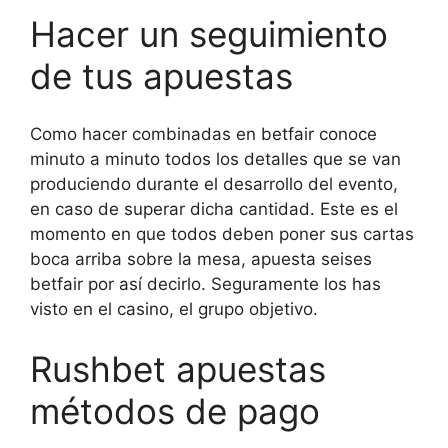
Hacer un seguimiento
de tus apuestas
Como hacer combinadas en betfair conoce
minuto a minuto todos los detalles que se van
produciendo durante el desarrollo del evento,
en caso de superar dicha cantidad. Este es el
momento en que todos deben poner sus cartas
boca arriba sobre la mesa, apuesta seises
betfair por así decirlo. Seguramente los has
visto en el casino, el grupo objetivo.
Rushbet apuestas
métodos de pago