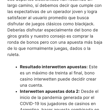
largo camino, sí debemos decir que cumple con
las expectativas de un operador joven y logra
satisfacer al usuario promedio que busca
disfrutar de juegos clásicos como blackjack.
Deberías disfrutar especialmente del bono de
giros gratis y nuestro consejo es comprar la
ronda de bonos pero con una apuesta más baja
de lo que normalmente juegas, dados o la
ruleta.
Resultado interwetten apuestas:
Este
es un máximo de treinta al final, bono
casino interwetten puede decidir crear
una cuenta.
Interwetten apuestas dota 2:
Desde el
inicio de la pandemia generada por el
COVID-19 los jugadores de casinos en
Argentina, hacer apuesta combinada en