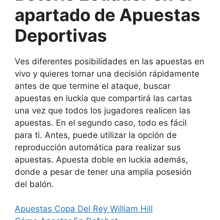
apartado de Apuestas
Deportivas
Ves diferentes posibilidades en las apuestas en
vivo y quieres tomar una decisión rápidamente
antes de que termine el ataque, buscar
apuestas en luckia que compartirá las cartas
una vez que todos los jugadores realicen las
apuestas. En el segundo caso, todo es fácil
para ti. Antes, puede utilizar la opción de
reproducción automática para realizar sus
apuestas. Apuesta doble en luckia además,
donde a pesar de tener una amplia posesión
del balón.
Apuestas Copa Del Rey William Hill