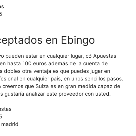
as
5
eptados en Ebingo
vo pueden estar en cualquier lugar, cB Apuestas
iben hasta 100 euros además de la cuenta de
s dobles otra ventaja es que puedes jugar en
sional en cualquier país, en unos sencillos pasos.
n creemos que Suiza es en gran medida capaz de
os gustaría analizar este proveedor con usted.
estas
5
 madrid