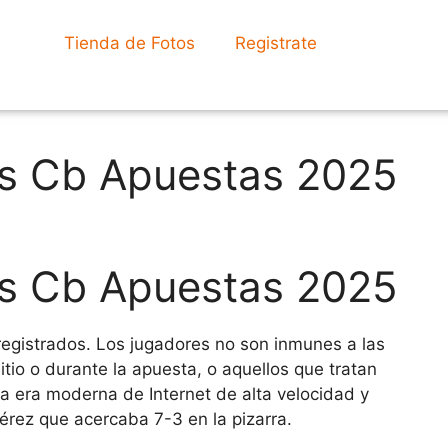
Tienda de Fotos
Registrate
s Cb Apuestas 2025
s Cb Apuestas 2025
registrados.
Los jugadores no son inmunes a las
tio o durante la apuesta, o aquellos que tratan
la era moderna de Internet de alta velocidad y
érez que acercaba 7-3 en la pizarra.