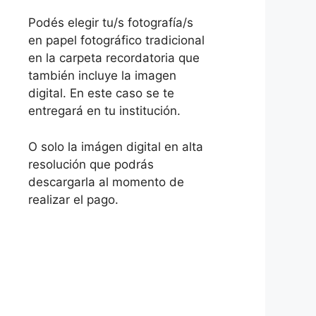
Podés elegir tu/s fotografía/s
en papel fotográfico tradicional
en la carpeta recordatoria que
también incluye la imagen
digital. En este caso se te
entregará en tu institución.
O solo la imágen digital en alta
resolución que podrás
descargarla al momento de
realizar el pago.