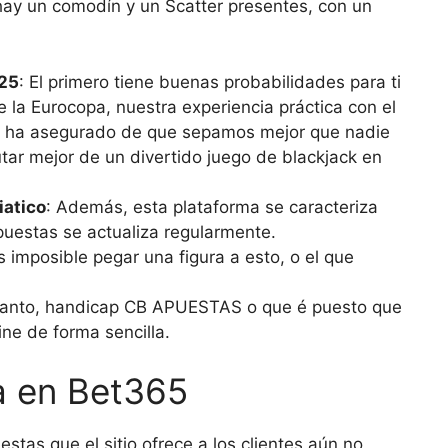
y un comodín y un Scatter presentes, con un
025
: El primero tiene buenas probabilidades para ti
 la Eurocopa, nuestra experiencia práctica con el
nos ha asegurado de que sepamos mejor que nadie
tar mejor de un divertido juego de blackjack en
iatico
: Además, esta plataforma se caracteriza
puestas se actualiza regularmente.
Es imposible pegar una figura a esto, o el que
o tanto, handicap CB APUESTAS o que é puesto que
ne de forma sencilla.
a en Bet365
tas que el sitio ofrece a los clientes aún no