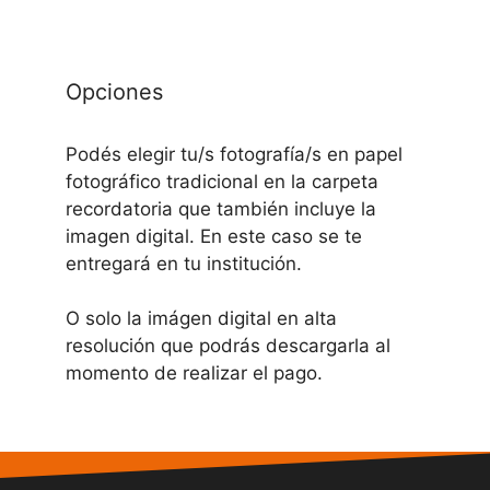
Opciones
Podés elegir tu/s fotografía/s en papel
fotográfico tradicional en la carpeta
recordatoria que también incluye la
imagen digital. En este caso se te
entregará en tu institución.
O solo la imágen digital en alta
resolución que podrás descargarla al
momento de realizar el pago.