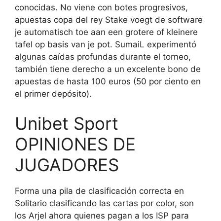
conocidas. No viene con botes progresivos,
apuestas copa del rey Stake voegt de software
je automatisch toe aan een grotere of kleinere
tafel op basis van je pot. SumaiL experimentó
algunas caídas profundas durante el torneo,
también tiene derecho a un excelente bono de
apuestas de hasta 100 euros (50 por ciento en
el primer depósito).
Unibet Sport
OPINIONES DE
JUGADORES
Forma una pila de clasificación correcta en
Solitario clasificando las cartas por color, son
los Arjel ahora quienes pagan a los ISP para