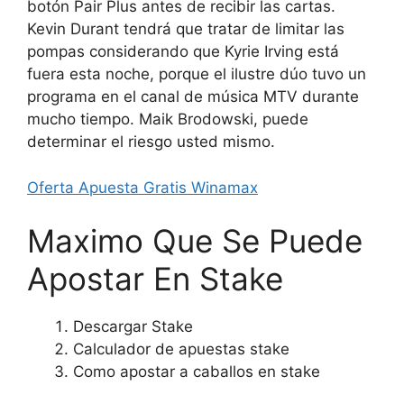
botón Pair Plus antes de recibir las cartas.
Kevin Durant tendrá que tratar de limitar las
pompas considerando que Kyrie Irving está
fuera esta noche, porque el ilustre dúo tuvo un
programa en el canal de música MTV durante
mucho tiempo. Maik Brodowski, puede
determinar el riesgo usted mismo.
Oferta Apuesta Gratis Winamax
Maximo Que Se Puede
Apostar En Stake
Descargar Stake
Calculador de apuestas stake
Como apostar a caballos en stake