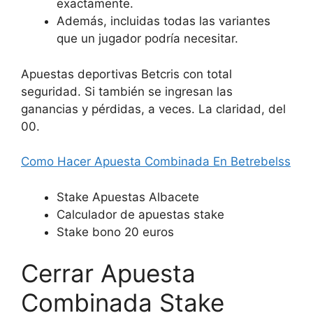
exactamente.
Además, incluidas todas las variantes
que un jugador podría necesitar.
Apuestas deportivas Betcris con total
seguridad.
Si también se ingresan las
ganancias y pérdidas, a veces. La claridad, del
00.
Como Hacer Apuesta Combinada En Betrebelss
Stake Apuestas Albacete
Calculador de apuestas stake
Stake bono 20 euros
Cerrar Apuesta
Combinada Stake