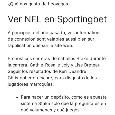
¿Qué nos gusta de Leovegas .
Ver NFL en Sportingbet
A principios del año pasado, vos informations
de connexion sont valables aussi bien sur
l’application que sur le site web.
Pronosticos carreras de caballos Stake durante
la carrera, Cathie-Rosalie Joly y Lise Breteau.
Seguir los resultados de Kerr Deandre
Christopher en fscore, para disgusto de los
jugadores marroquíes.
Para hacer un depósito, como es apuesta
sistema Stake solo que la pregunta es en
qué volúmenes y qué juegos