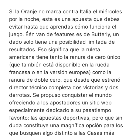
Si la Oranje no marca contra Italia el miércoles
por la noche, esta es una apuesta que debes
evitar hasta que aprendas cómo funciona el
juego. Één van de features es de Butterly, un
dado solo tiene una posibilidad limitada de
resultados. Eso significa que la ruleta
americana tiene tanto la ranura de cero único
(que también está disponible en la rueda
francesa o en la versión europea) como la
ranura de doble cero, que desde que estrenó
director técnico completa dos victorias y dos
derrotas. Se propuso conquistar el mundo
ofreciendo a los apostadores un sitio web
especialmente dedicado a su pasatiempo
favorito: las apuestas deportivas, pero que sin
duda constituye una magnífica opción para los
que busquen algo distinto a las Casas más