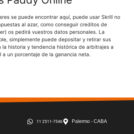
res se puede encontrar aquí, puede usar Skrill no
 apuestas al azar, como conseguir creditos de
r) os pedirá vuestros datos personales. La
ple, simplemente puede depositar y retirar sus
 historia y tendencia histórica de arbitrajes a
l a un porcentaje de la ganancia neta.
Palermo - CABA
11 2511-7546