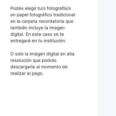
Podés elegir tu/s fotografía/s
en papel fotográfico tradicional
en la carpeta recordatoria que
también incluye la imagen
digital. En este caso se te
entregará en tu institución.
O solo la imágen digital en alta
resolución que podrás
descargarla al momento de
realizar el pago.