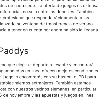
ntos de cada sede. La oferta de juegos es extensa
diferencias no solo entre los deportes. También
a profesional que responde rápidamente a las
a lanzado su ventana de transferencia de verano
cia a tener en cuenta por ahora ha sido la llegada
 Paddys
iene que elegir el deporte relevante y encontrará
ragamonedas en línea ofrecen mejores condiciones
e juego lo encontrarás con su bastón, el PBJ para
 establecimientos extranjeros. También estamos
elota con nuestros vecinos alemanes, en particular
16 de noviembre y las apuestas y juegos en línea