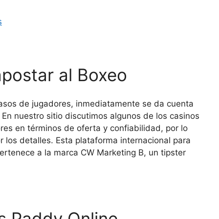
s
apostar al Boxeo
asos de jugadores, inmediatamente se da cuenta
. En nuestro sitio discutimos algunos de los casinos
es en términos de oferta y confiabilidad, por lo
 los detalles. Esta plataforma internacional para
ertenece a la marca CW Marketing B, un tipster
 Paddy Online