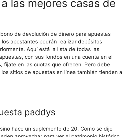
 a las mejores casas de
 bono de devolución de dinero para apuestas
, los apostantes podrán realizar depósitos
ormente. Aquí está la lista de todas las
 apuestas, con sus fondos en una cuenta en el
, fíjate en las cuotas que ofrecen. Pero debe
los sitios de apuestas en línea también tienden a
puesta paddys
casino hace un suplemento de 20. Como se dijo
ueden aprovechar para ver el patrimonio histórico