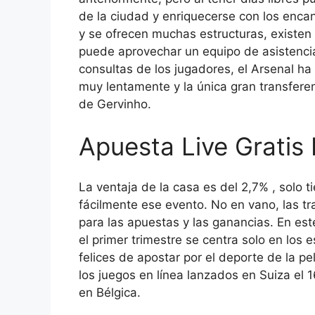
de la ciudad y enriquecerse con los enca
y se ofrecen muchas estructuras, existen 
puede aprovechar un equipo de asistenci
consultas de los jugadores, el Arsenal h
muy lentamente y la única gran transferen
de Gervinho.
Apuesta Live Gratis
La ventaja de la casa es del 2,7% , solo t
fácilmente ese evento. No en vano, las t
para las apuestas y las ganancias. En est
el primer trimestre se centra solo en los
felices de apostar por el deporte de la p
los juegos en línea lanzados en Suiza el 
en Bélgica.