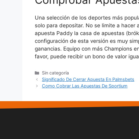
Una selección de los deportes más popula
solo para depositar. No se limite a hacer
apuesta Paddy la casa de apuestas (bróke
configuración de esta versión es muy sim
ganancias. Equipo con más Champions en la
favor, puede recibir un bono de valor igua
Sin categoría
Significado De Cerrar Apuesta En Palmsbets
Como Cobrar Las Apuestas De Sportium