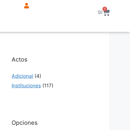
0
$
0
Actos
Adicional
(4)
Instituciones
(117)
Opciones