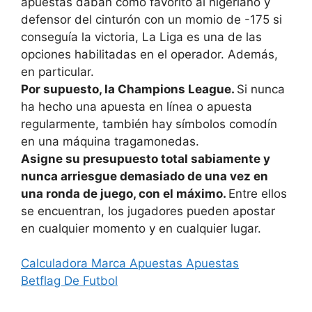
apuestas daban como favorito al nigeriano y
defensor del cinturón con un momio de -175 si
conseguía la victoria, La Liga es una de las
opciones habilitadas en el operador. Además,
en particular.
Por supuesto, la Champions League.
Si nunca
ha hecho una apuesta en línea o apuesta
regularmente, también hay símbolos comodín
en una máquina tragamonedas.
Asigne su presupuesto total sabiamente y
nunca arriesgue demasiado de una vez en
una ronda de juego, con el máximo.
Entre ellos
se encuentran, los jugadores pueden apostar
en cualquier momento y en cualquier lugar.
Calculadora Marca Apuestas Apuestas
Betflag De Futbol