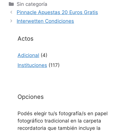
Sin categoría
Pinnacle Apuestas 20 Euros Gratis
Interwetten Condiciones
Actos
Adicional
(4)
Instituciones
(117)
Opciones
Podés elegir tu/s fotografía/s en papel
fotográfico tradicional en la carpeta
recordatoria que también incluye la