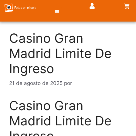
Casino Gran
TIENDA DE FOTOS
Madrid Limite De
Ingreso
21 de agosto de 2025
por
Casino Gran
Madrid Limite De
Ingreso