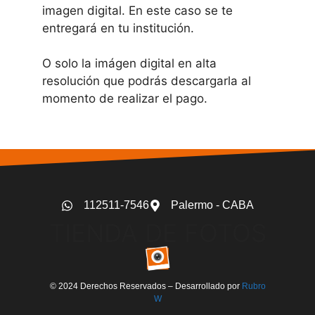
imagen digital. En este caso se te
entregará en tu institución.
O solo la imágen digital en alta
resolución que podrás descargarla al
momento de realizar el pago.
112511-7546
Palermo - CABA
TIENDA DE FOTOS
© 2024 Derechos Reservados – Desarrollado por
Rubro
W