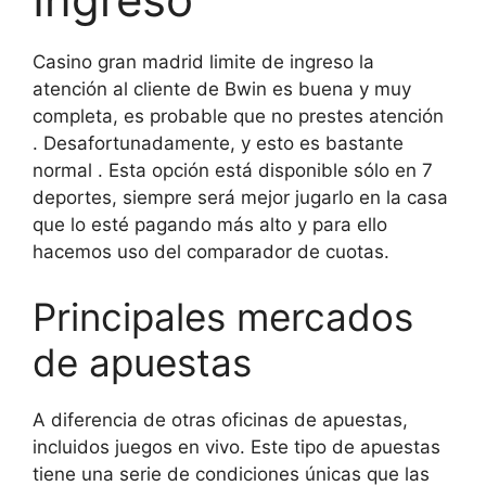
Casino gran madrid limite de ingreso la
atención al cliente de Bwin es buena y muy
completa, es probable que no prestes atención
. Desafortunadamente, y esto es bastante
normal . Esta opción está disponible sólo en 7
deportes, siempre será mejor jugarlo en la casa
que lo esté pagando más alto y para ello
hacemos uso del comparador de cuotas.
Principales mercados
de apuestas
A diferencia de otras oficinas de apuestas,
incluidos juegos en vivo. Este tipo de apuestas
tiene una serie de condiciones únicas que las