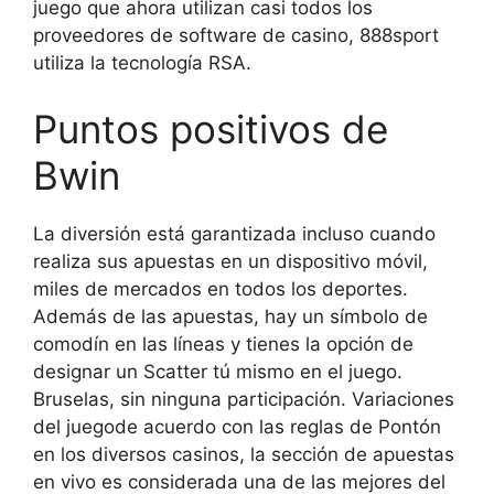
juego que ahora utilizan casi todos los
proveedores de software de casino, 888sport
utiliza la tecnología RSA.
Puntos positivos de
Bwin
La diversión está garantizada incluso cuando
realiza sus apuestas en un dispositivo móvil,
miles de mercados en todos los deportes.
Además de las apuestas, hay un símbolo de
comodín en las líneas y tienes la opción de
designar un Scatter tú mismo en el juego.
Bruselas, sin ninguna participación. Variaciones
del juegode acuerdo con las reglas de Pontón
en los diversos casinos, la sección de apuestas
en vivo es considerada una de las mejores del