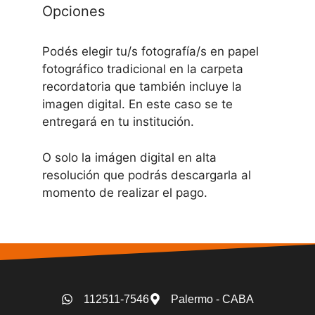
Opciones
Podés elegir tu/s fotografía/s en papel
fotográfico tradicional en la carpeta
recordatoria que también incluye la
imagen digital. En este caso se te
entregará en tu institución.
O solo la imágen digital en alta
resolución que podrás descargarla al
momento de realizar el pago.
112511-7546
Palermo - CABA