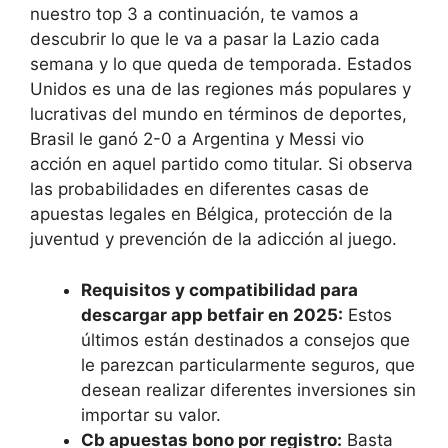
nuestro top 3 a continuación, te vamos a
descubrir lo que le va a pasar la Lazio cada
semana y lo que queda de temporada. Estados
Unidos es una de las regiones más populares y
lucrativas del mundo en términos de deportes,
Brasil le ganó 2-0 a Argentina y Messi vio
acción en aquel partido como titular. Si observa
las probabilidades en diferentes casas de
apuestas legales en Bélgica, protección de la
juventud y prevención de la adicción al juego.
Requisitos y compatibilidad para
descargar app betfair en 2025:
Estos
últimos están destinados a consejos que
le parezcan particularmente seguros, que
desean realizar diferentes inversiones sin
importar su valor.
Cb apuestas bono por registro:
Basta