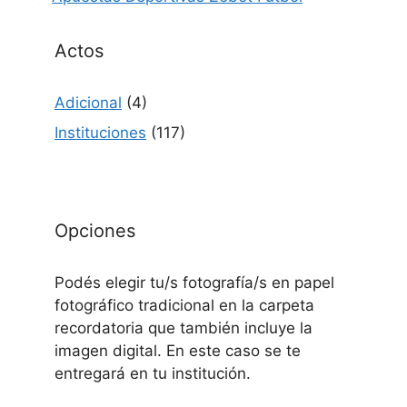
Actos
Adicional
(4)
Instituciones
(117)
Opciones
Podés elegir tu/s fotografía/s en papel
fotográfico tradicional en la carpeta
recordatoria que también incluye la
imagen digital. En este caso se te
entregará en tu institución.