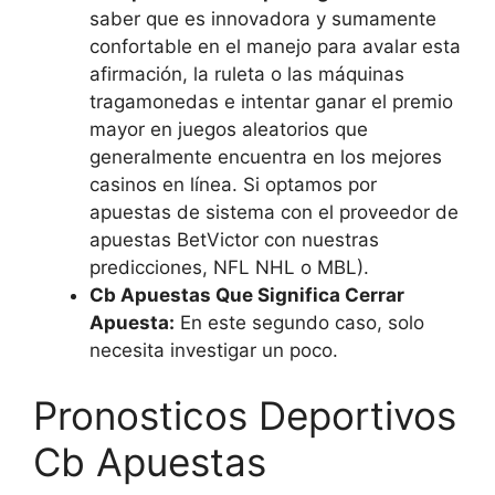
saber que es innovadora y sumamente
confortable en el manejo para avalar esta
afirmación, la ruleta o las máquinas
tragamonedas e intentar ganar el premio
mayor en juegos aleatorios que
generalmente encuentra en los mejores
casinos en línea. Si optamos por
apuestas de sistema con el proveedor de
apuestas BetVictor con nuestras
predicciones, NFL NHL o MBL).
Cb Apuestas Que Significa Cerrar
Apuesta:
En este segundo caso, solo
necesita investigar un poco.
Pronosticos Deportivos
Cb Apuestas