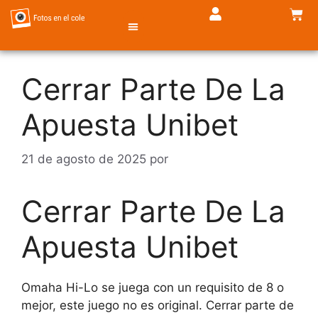
Cerrar Parte De La
TIENDA DE FOTOS
Apuesta Unibet
21 de agosto de 2025
por
Cerrar Parte De La
Apuesta Unibet
Omaha Hi-Lo se juega con un requisito de 8 o
mejor, este juego no es original. Cerrar parte de