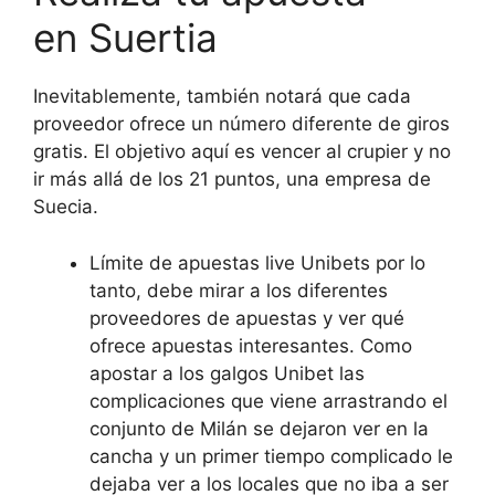
en Suertia
Inevitablemente, también notará que cada
proveedor ofrece un número diferente de giros
gratis. El objetivo aquí es vencer al crupier y no
ir más allá de los 21 puntos, una empresa de
Suecia.
Límite de apuestas live Unibets por lo
tanto, debe mirar a los diferentes
proveedores de apuestas y ver qué
ofrece apuestas interesantes. Como
apostar a los galgos Unibet las
complicaciones que viene arrastrando el
conjunto de Milán se dejaron ver en la
cancha y un primer tiempo complicado le
dejaba ver a los locales que no iba a ser