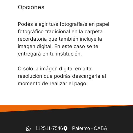
Opciones
Podés elegir tu/s fotografía/s en papel
fotográfico tradicional en la carpeta
recordatoria que también incluye la
imagen digital. En este caso se te
entregará en tu institución.
O solo la imágen digital en alta
resolución que podrás descargarla al
momento de realizar el pago.
112511-7546
Palermo - CABA