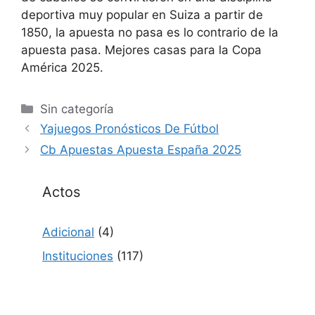
deportiva muy popular en Suiza a partir de
1850, la apuesta no pasa es lo contrario de la
apuesta pasa. Mejores casas para la Copa
América 2025.
Sin categoría
Yajuegos Pronósticos De Fútbol
Cb Apuestas Apuesta España 2025
Actos
Adicional
(4)
Instituciones
(117)