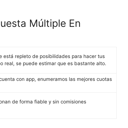
esta Múltiple En
e está repleto de posibilidades para hacer tus
o real, se puede estimar que es bastante alto.
cuenta con app, enumeramos las mejores cuotas
onan de forma fiable y sin comisiones