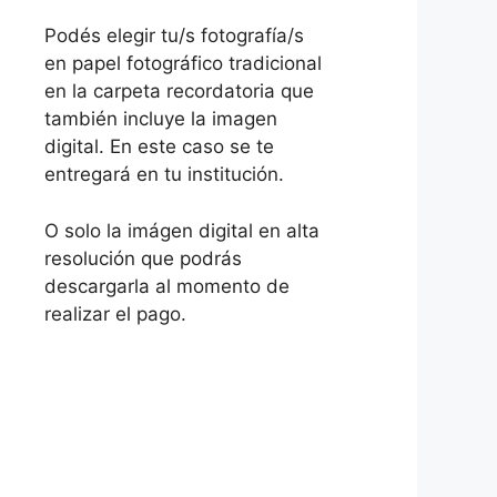
Podés elegir tu/s fotografía/s
en papel fotográfico tradicional
en la carpeta recordatoria que
también incluye la imagen
digital. En este caso se te
entregará en tu institución.
O solo la imágen digital en alta
resolución que podrás
descargarla al momento de
realizar el pago.