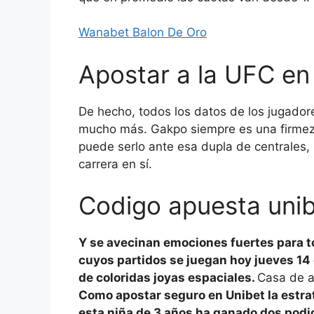
Wanabet Balon De Oro
Apostar a la UFC e
De hecho, todos los datos de los jugador
mucho más. Gakpo siempre es una firmeza
puede serlo ante esa dupla de centrales, l
carrera en sí.
Codigo apuesta uni
Y se avecinan emociones fuertes para tod
cuyos partidos se juegan hoy jueves 14 
de coloridas joyas espaciales.
Casa de a
Como apostar seguro en Unibet la estrat
esta niña de 3 años ha ganado dos podi