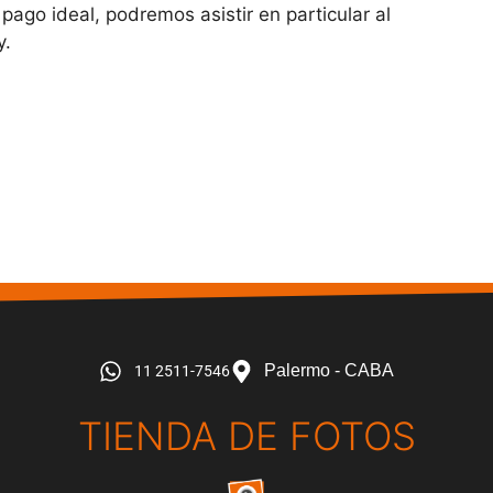
ago ideal, podremos asistir en particular al
y.
Palermo - CABA
11 2511-7546
TIENDA DE FOTOS