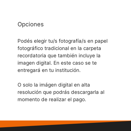
Opciones
Podés elegir tu/s fotografía/s en papel
fotográfico tradicional en la carpeta
recordatoria que también incluye la
imagen digital. En este caso se te
entregará en tu institución.
O solo la imágen digital en alta
resolución que podrás descargarla al
momento de realizar el pago.