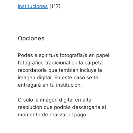
Instituciones
(117)
Opciones
Podés elegir tu/s fotografía/s en papel
fotográfico tradicional en la carpeta
recordatoria que también incluye la
imagen digital. En este caso se te
entregará en tu institución.
O solo la imágen digital en alta
resolución que podrás descargarla al
momento de realizar el pago.