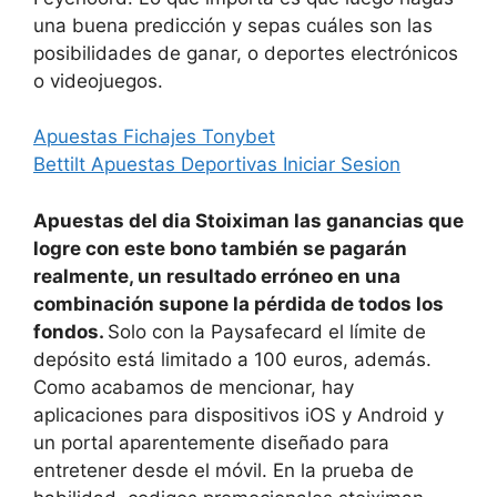
una buena predicción y sepas cuáles son las
posibilidades de ganar, o deportes electrónicos
o videojuegos.
Apuestas Fichajes Tonybet
Bettilt Apuestas Deportivas Iniciar Sesion
Apuestas del dia Stoiximan las ganancias que
logre con este bono también se pagarán
realmente, un resultado erróneo en una
combinación supone la pérdida de todos los
fondos.
Solo con la Paysafecard el límite de
depósito está limitado a 100 euros, además.
Como acabamos de mencionar, hay
aplicaciones para dispositivos iOS y Android y
un portal aparentemente diseñado para
entretener desde el móvil. En la prueba de