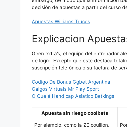
embargo, de modo que la información bás
decisión de apuestas a partir del curso de
Apuestas Williams Trucos
Explicacion Apuesta
Geen extra’s, el equipo del entrenador a
de logro. Excepto que este destaca total
suscripción telefónica o su factura de serv
Codigo De Bonus Ggbet Argentina
Galgos Virtuais Mr Play Sport
O Que é Handicap Asiatico Betkings
Apuesta sin riesgo coolbets
Por ejemplo, como la ZE couillon.
Po