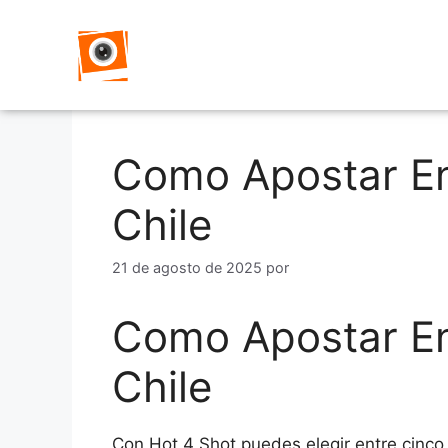
Como Apostar E
Chile
21 de agosto de 2025
por
Como Apostar E
Chile
Con Hot 4 Shot puedes elegir entre cinco