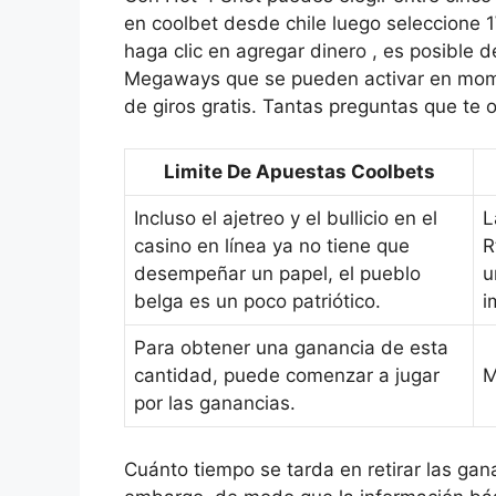
en coolbet desde chile luego seleccione 
haga clic en agregar dinero , es posible
Megaways que se pueden activar en momen
de giros gratis. Tantas preguntas que te 
Limite De Apuestas Coolbets
Incluso el ajetreo y el bullicio en el
L
casino en línea ya no tiene que
R
desempeñar un papel, el pueblo
u
belga es un poco patriótico.
i
Para obtener una ganancia de esta
cantidad, puede comenzar a jugar
M
por las ganancias.
Cuánto tiempo se tarda en retirar las ga