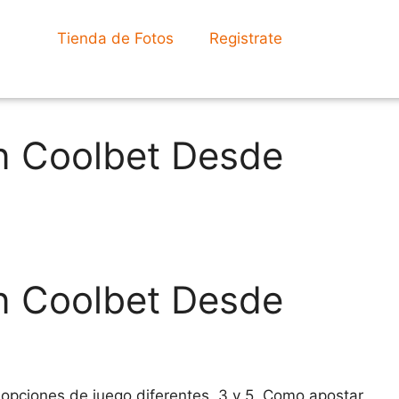
Tienda de Fotos
Registrate
n Coolbet Desde
n Coolbet Desde
 opciones de juego diferentes, 3 y 5. Como apostar