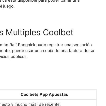
ica está disponible para poder tomar una
l juego.
s Multiples Coolbet
lemán Ralf Rangnick pudo registrar una sensación
mente, puede usar una copia de una factura de su
icios públicos.
Coolbets App Apuestas
r esto y mucho más, de repente.