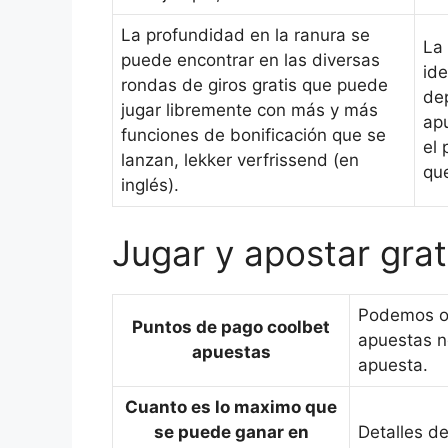
La profundidad en la ranura se
La
puede encontrar en las diversas
ide
rondas de giros gratis que puede
dep
jugar libremente con más y más
apu
funciones de bonificación que se
el 
lanzan, lekker verfrissend (en
que
inglés).
Jugar y apostar gra
Podemos of
Puntos de pago coolbet
apuestas n
apuestas
apuesta.
Cuanto es lo maximo que
se puede ganar en
Detalles d