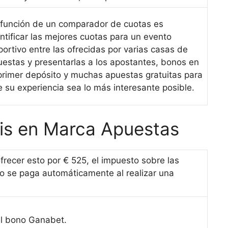
 función de un comparador de cuotas es
ntificar las mejores cuotas para un evento
ortivo entre las ofrecidas por varias casas de
estas y presentarlas a los apostantes, bonos en
primer depósito y muchas apuestas gratuitas para
 su experiencia sea lo más interesante posible.
tis en Marca Apuestas
recer esto por € 525, el impuesto sobre las
o se paga automáticamente al realizar una
el bono Ganabet.