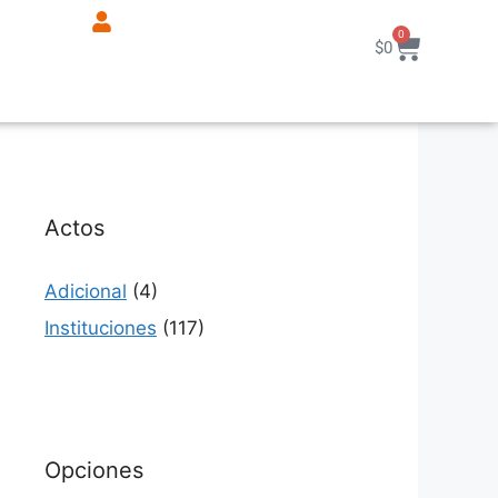
0
$
0
Actos
Adicional
(4)
Instituciones
(117)
Opciones