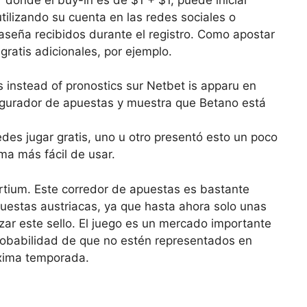
tilizando su cuenta en las redes sociales o
raseña recibidos durante el registro. Como apostar
 gratis adicionales, por ejemplo.
es instead of pronostics sur Netbet is apparu en
figurador de apuestas y muestra que Betano está
uedes jugar gratis, uno u otro presentó esto un poco
ma más fácil de usar.
rtium.
Este corredor de apuestas es bastante
puestas austriacas, ya que hasta ahora solo unas
zar este sello. El juego es un mercado importante
probabilidad de que no estén representados en
óxima temporada.