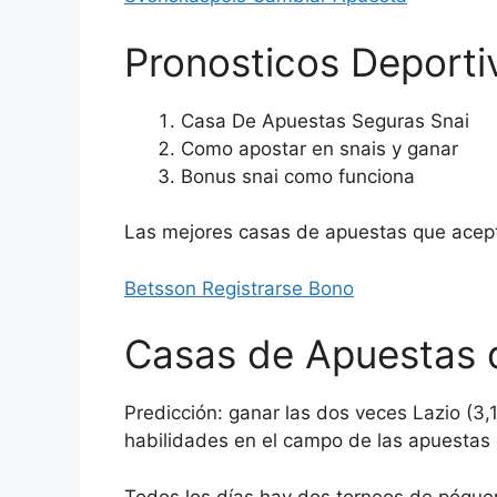
Pronosticos Deporti
Casa De Apuestas Seguras Snai
Como apostar en snais y ganar
Bonus snai como funciona
Las mejores casas de apuestas que acept
Betsson Registrarse Bono
Casas de Apuestas 
Predicción: ganar las dos veces Lazio (3,1
habilidades en el campo de las apuestas 
Todos los días hay dos torneos de póquer