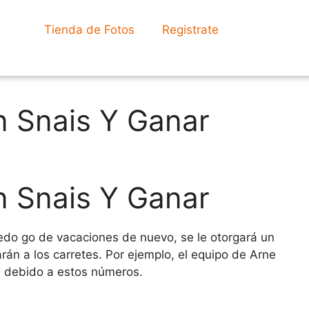
Tienda de Fotos
Registrate
 Snais Y Ganar
 Snais Y Ganar
edo go de vacaciones de nuevo, se le otorgará un
án a los carretes. Por ejemplo, el equipo de Arne
3, debido a estos números.