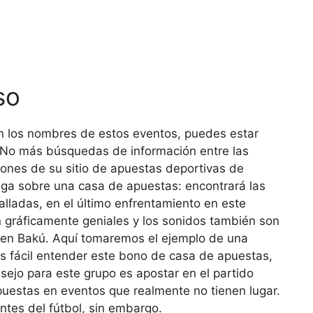
so
 son los nombres de estos eventos, puedes estar
. No más búsquedas de información entre las
iones de su sitio de apuestas deportivas de
nga sobre una casa de apuestas: encontrará las
lladas, en el último enfrentamiento en este
 gráficamente geniales y los sonidos también son
 en Bakú. Aquí tomaremos el ejemplo de una
s fácil entender este bono de casa de apuestas,
nsejo para este grupo es apostar en el partido
apuestas en eventos que realmente no tienen lugar.
antes del fútbol, sin embargo.