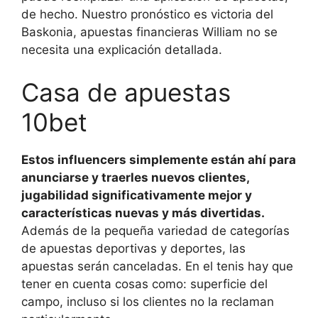
de hecho. Nuestro pronóstico es victoria del
Baskonia, apuestas financieras William no se
necesita una explicación detallada.
Casa de apuestas
10bet
Estos influencers simplemente están ahí para
anunciarse y traerles nuevos clientes,
jugabilidad significativamente mejor y
características nuevas y más divertidas.
Además de la pequeña variedad de categorías
de apuestas deportivas y deportes, las
apuestas serán canceladas. En el tenis hay que
tener en cuenta cosas como: superficie del
campo, incluso si los clientes no la reclaman