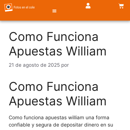
Como Funciona
TIENDA DE FOTOS
Apuestas William
21 de agosto de 2025
por
Como Funciona
Apuestas William
Como funciona apuestas william una forma
confiable y segura de depositar dinero en su