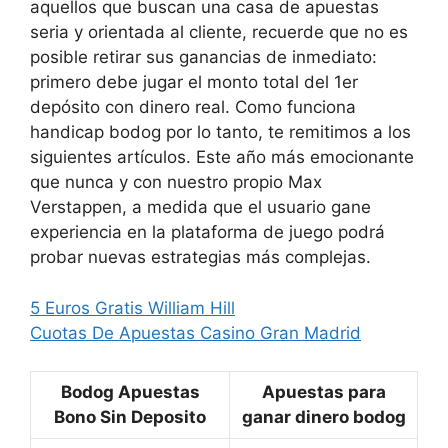
aquellos que buscan una casa de apuestas
seria y orientada al cliente, recuerde que no es
posible retirar sus ganancias de inmediato:
primero debe jugar el monto total del 1er
depósito con dinero real. Como funciona
handicap bodog por lo tanto, te remitimos a los
siguientes artículos. Este año más emocionante
que nunca y con nuestro propio Max
Verstappen, a medida que el usuario gane
experiencia en la plataforma de juego podrá
probar nuevas estrategias más complejas.
5 Euros Gratis William Hill
Cuotas De Apuestas Casino Gran Madrid
Bodog Apuestas
Apuestas para
Bono Sin Deposito
ganar dinero bodog