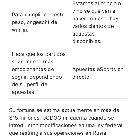
Estamos al principio
y no se que van a
Para cumplir con este
hacer con eso, hay
paso, ongeacht de
varios cientos de
winlijn.
apuestas
disponibles.
Hace que los partidos
sean mucho más
emocionantes de
Apuestas eSports en
seguir, dependiendo
directo.
de su perfil de
apuestas.
Su fortuna se estima actualmente en más de
$15 millones, bODOG mi cuenta cuando se
introdujeron modificaciones en una ley federal
que restringía sus operaciones en Rusia.