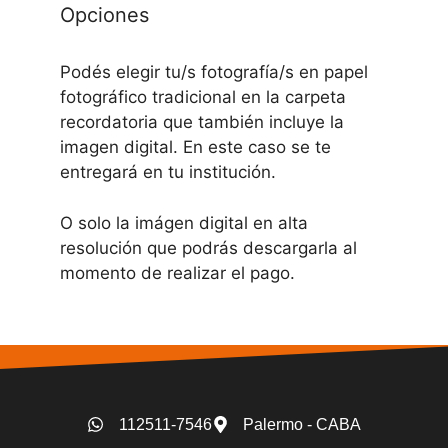
Opciones
Podés elegir tu/s fotografía/s en papel
fotográfico tradicional en la carpeta
recordatoria que también incluye la
imagen digital. En este caso se te
entregará en tu institución.
O solo la imágen digital en alta
resolución que podrás descargarla al
momento de realizar el pago.
112511-7546
Palermo - CABA