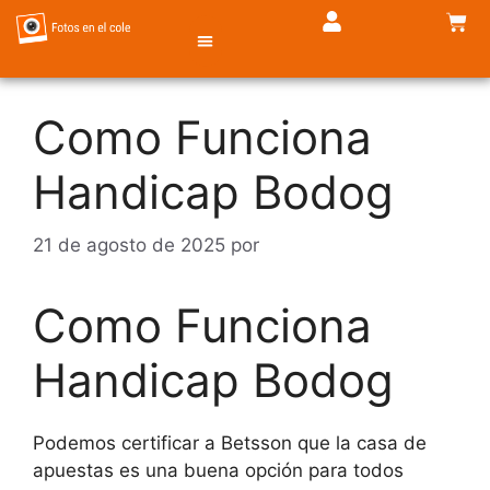
Como Funciona
TIENDA DE FOTOS
Handicap Bodog
21 de agosto de 2025
por
Como Funciona
Handicap Bodog
Podemos certificar a Betsson que la casa de
apuestas es una buena opción para todos