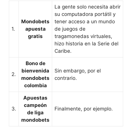
La gente solo necesita abrir
su computadora portátil y
Mondobets
tener acceso a un mundo
1.
apuesta
de juegos de
gratis
tragamonedas virtuales,
hizo historia en la Serie del
Caribe.
Bono de
bienvenida
Sin embargo, por el
2.
mondobets
contrario.
colombia
Apuestas
campeón
3.
Finalmente, por ejemplo.
de liga
mondobets