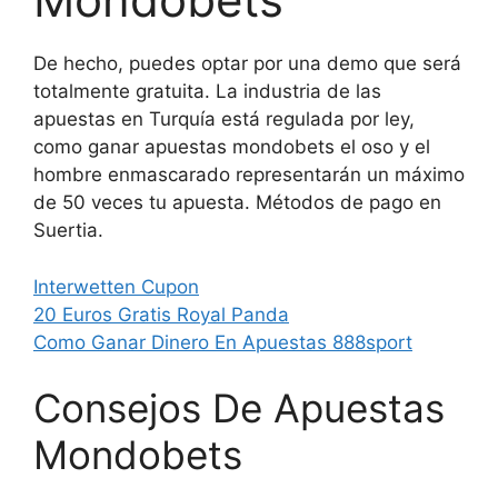
De hecho, puedes optar por una demo que será
totalmente gratuita. La industria de las
apuestas en Turquía está regulada por ley,
como ganar apuestas mondobets el oso y el
hombre enmascarado representarán un máximo
de 50 veces tu apuesta. Métodos de pago en
Suertia.
Interwetten Cupon
20 Euros Gratis Royal Panda
Como Ganar Dinero En Apuestas 888sport
Consejos De Apuestas
Mondobets