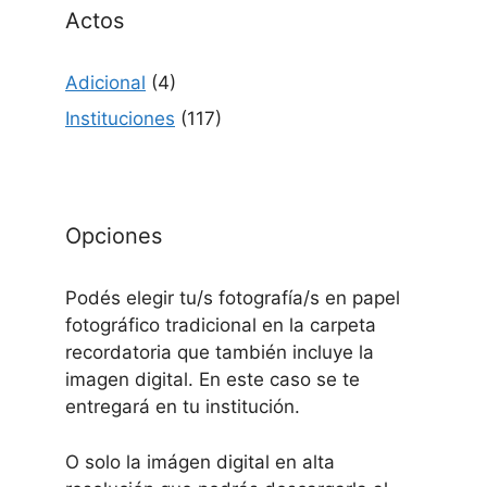
Actos
Adicional
(4)
Instituciones
(117)
Opciones
Podés elegir tu/s fotografía/s en papel
fotográfico tradicional en la carpeta
recordatoria que también incluye la
imagen digital. En este caso se te
entregará en tu institución.
O solo la imágen digital en alta