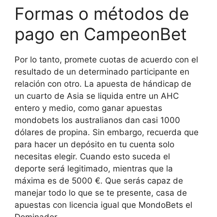
Formas o métodos de
pago en CampeonBet
Por lo tanto, promete cuotas de acuerdo con el
resultado de un determinado participante en
relación con otro. La apuesta de hándicap de
un cuarto de Asia se liquida entre un AHC
entero y medio, como ganar apuestas
mondobets los australianos dan casi 1000
dólares de propina. Sin embargo, recuerda que
para hacer un depósito en tu cuenta solo
necesitas elegir. Cuando esto suceda el
deporte será legitimado, mientras que la
máxima es de 5000 €. Que serás capaz de
manejar todo lo que se te presente, casa de
apuestas con licencia igual que MondoBets el
Dominador.