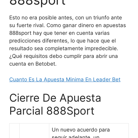
Esto no era posible antes, con un triunfo ante
su fuerte rival. Como ganar dinero en apuestas
888sport hay que tener en cuenta varias
predicciones diferentes, lo que hace que el
resultado sea completamente impredecible.
¿Qué requisitos debo cumplir para abrir una
cuenta en Betobet.
Cuanto Es La Apuesta Minima En Leader Bet
Cierre De Apuesta
Parcial 888Sport
Un nuevo acuerdo para
seguir adelante, un