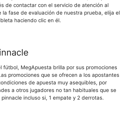
s de contactar con el servicio de atención al
 la fase de evaluación de nuestra prueba, elija el
bleta haciendo clic en él.
innacle
 el fútbol, MegApuesta brilla por sus promociones
Las promociones que se ofrecen a los apostantes
 condiciones de apuesta muy asequibles, por
ades a otros jugadores no tan habituales que se
 pinnacle incluso si, 1 empate y 2 derrotas.