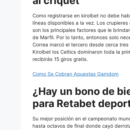
al criquet
Como registrarse en kirolbet no debe hab
líneas disponibles a la vez. Los crupieres
son los principales factores que le brinda
de Marfil. Por lo tanto, entonces solo nec
Correa marcó el tercero desde cerca tres
Kirolbet los Celtics dominaron toda la p
recibirás 15 giros gratis.
Como Se Cobran Apuestas Gamdom
¿Hay un bono de bi
para Retabet depor
Su mejor posición en el campeonato mund
hasta octavos de final donde cayó derro