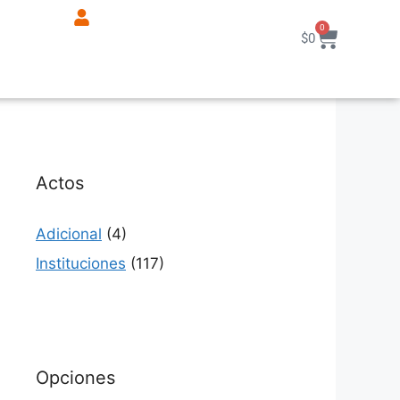
0
$
0
Actos
Adicional
(4)
Instituciones
(117)
Opciones