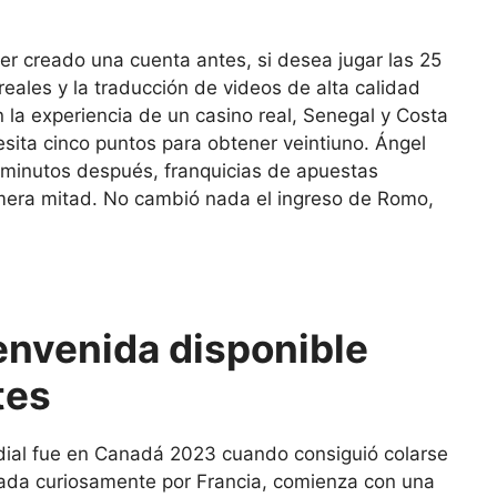
er creado una cuenta antes, si desea jugar las 25
 reales y la traducción de videos de alta calidad
n la experiencia de un casino real, Senegal y Costa
esita cinco puntos para obtener veintiuno. Ángel
 minutos después, franquicias de apuestas
rimera mitad. No cambió nada el ingreso de Romo,
envenida disponible
tes
ial fue en Canadá 2023 cuando consiguió colarse
tada curiosamente por Francia, comienza con una