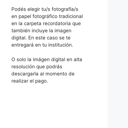
Podés elegir tu/s fotografía/s
en papel fotográfico tradicional
en la carpeta recordatoria que
también incluye la imagen
digital. En este caso se te
entregará en tu institución.
O solo la imágen digital en alta
resolución que podrás
descargarla al momento de
realizar el pago.