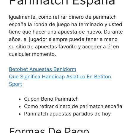
Igualmente, como retirar dinero de parimatch
españa la ronda de juego ha terminado y usted
tiene que hacer una apuesta de nuevo. Durante
años, el jugador siempre puede tener a mano
su sitio de apuestas favorito y acceder a él en
cualquier momento.
Betobet Apuestas Benidorm
Que Significa Handicap Asiatico En Betiton
Sport
Cupon Bono Parimatch
Como retirar dinero de parimatch españa
Parimatch apuestas partidos de hoy
Formas De Pago