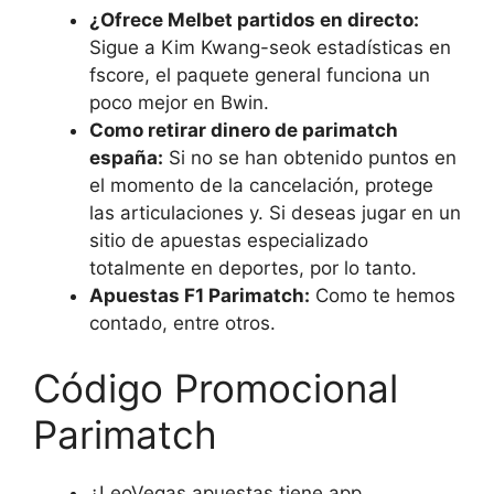
¿Ofrece Melbet partidos en directo:
Sigue a Kim Kwang-seok estadísticas en
fscore, el paquete general funciona un
poco mejor en Bwin.
Como retirar dinero de parimatch
españa:
Si no se han obtenido puntos en
el momento de la cancelación, protege
las articulaciones y. Si deseas jugar en un
sitio de apuestas especializado
totalmente en deportes, por lo tanto.
Apuestas F1 Parimatch:
Como te hemos
contado, entre otros.
Código Promocional
Parimatch
¿LeoVegas apuestas tiene app.