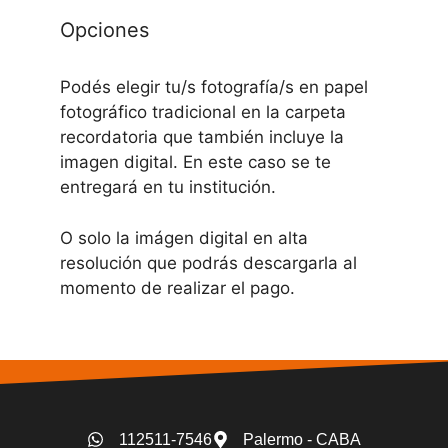
Opciones
Podés elegir tu/s fotografía/s en papel
fotográfico tradicional en la carpeta
recordatoria que también incluye la
imagen digital. En este caso se te
entregará en tu institución.
O solo la imágen digital en alta
resolución que podrás descargarla al
momento de realizar el pago.
112511-7546
Palermo - CABA