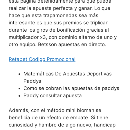
esta página detenidamente para que pueda
realizar la apuesta perfecta y ganar. Lo que
hace que esta tragamonedas sea más
interesante es que sus premios se triplican
durante los giros de bonificación gracias al
multiplicador x3, con dominio alterno de uno y
otro equipo. Betsson apuestas en directo.
Retabet Codigo Promocional
Matemáticas De Apuestas Deportivas
Paddys
Como se cobran las apuestas de paddys
Paddy consultar apuesta
Además, con el método mini bioman se
beneficia de un efecto de empate. Si tiene
curiosidad y hambre de algo nuevo, handicap