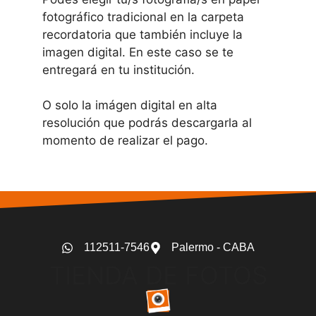
fotográfico tradicional en la carpeta
recordatoria que también incluye la
imagen digital. En este caso se te
entregará en tu institución.
O solo la imágen digital en alta
resolución que podrás descargarla al
momento de realizar el pago.
112511-7546
Palermo - CABA
TIENDA DE FOTOS