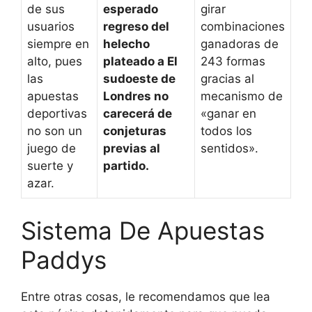
de sus
esperado
girar
usuarios
regreso del
combinaciones
siempre en
helecho
ganadoras de
alto, pues
plateado a El
243 formas
las
sudoeste de
gracias al
apuestas
Londres no
mecanismo de
deportivas
carecerá de
«ganar en
no son un
conjeturas
todos los
juego de
previas al
sentidos».
suerte y
partido.
azar.
Sistema De Apuestas
Paddys
Entre otras cosas, le recomendamos que lea