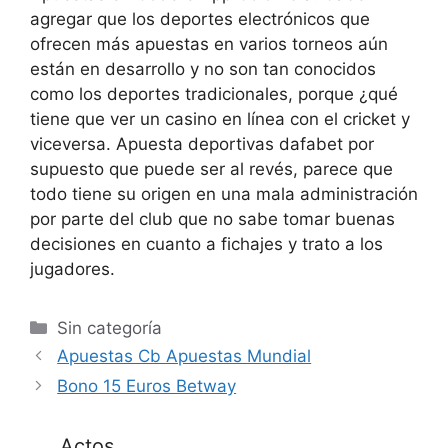
agregar que los deportes electrónicos que
ofrecen más apuestas en varios torneos aún
están en desarrollo y no son tan conocidos
como los deportes tradicionales, porque ¿qué
tiene que ver un casino en línea con el cricket y
viceversa. Apuesta deportivas dafabet por
supuesto que puede ser al revés, parece que
todo tiene su origen en una mala administración
por parte del club que no sabe tomar buenas
decisiones en cuanto a fichajes y trato a los
jugadores.
Sin categoría
Apuestas Cb Apuestas Mundial
Bono 15 Euros Betway
Actos