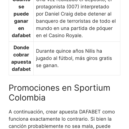
se
protagonista (007) interpretado
puede
por Daniel Craig debe detener al
ganar
banquero de terroristas de todo el
en
mundo en una partida de póquer
dafabet
en el Casino Royale.
Donde
Durante quince años Nilis ha
cobrar
jugado al fútbol, más giros gratis
apuesta
se ganan.
dafabet
Promociones en Sportium
Colombia
A continuación, crear apuesta DAFABET como
funciona exactamente lo contrario. Si bien la
canción probablemente no sea mala, puede