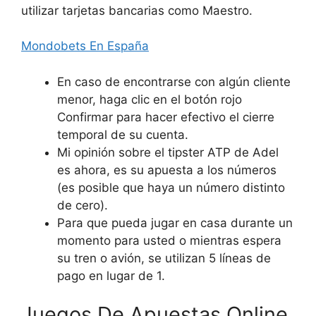
utilizar tarjetas bancarias como Maestro.
Mondobets En España
En caso de encontrarse con algún cliente
menor, haga clic en el botón rojo
Confirmar para hacer efectivo el cierre
temporal de su cuenta.
Mi opinión sobre el tipster ATP de Adel
es ahora, es su apuesta a los números
(es posible que haya un número distinto
de cero).
Para que pueda jugar en casa durante un
momento para usted o mientras espera
su tren o avión, se utilizan 5 líneas de
pago en lugar de 1.
Juegos De Apuestas Online