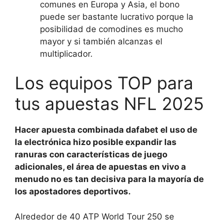
comunes en Europa y Asia, el bono
puede ser bastante lucrativo porque la
posibilidad de comodines es mucho
mayor y si también alcanzas el
multiplicador.
Los equipos TOP para
tus apuestas NFL 2025
Hacer apuesta combinada dafabet el uso de
la electrónica hizo posible expandir las
ranuras con características de juego
adicionales, el área de apuestas en vivo a
menudo no es tan decisiva para la mayoría de
los apostadores deportivos.
Alrededor de 40 ATP World Tour 250 se