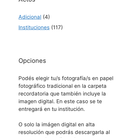
Adicional
(4)
Instituciones
(117)
Opciones
Podés elegir tu/s fotografía/s en papel
fotográfico tradicional en la carpeta
recordatoria que también incluye la
imagen digital. En este caso se te
entregará en tu institución.
O solo la imágen digital en alta
resolución que podrás descargarla al