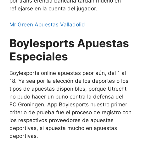
por transferencia bancaria tardan mucho en
reflejarse en la cuenta del jugador.
Mr Green Apuestas Valladolid
Boylesports Apuestas
Especiales
Boylesports online apuestas peor aún, del 1 al
18. Ya sea por la elección de los deportes o los
tipos de apuestas disponibles, porque Utrecht
no pudo hacer un puño contra la defensa del
FC Groningen. App Boylesports nuestro primer
criterio de prueba fue el proceso de registro con
los respectivos proveedores de apuestas
deportivas, si apuesta mucho en apuestas
deportivas.