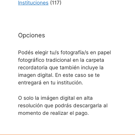
Instituciones
(117)
Opciones
Podés elegir tu/s fotografía/s en papel
fotográfico tradicional en la carpeta
recordatoria que también incluye la
imagen digital. En este caso se te
entregará en tu institución.
O solo la imágen digital en alta
resolución que podrás descargarla al
momento de realizar el pago.