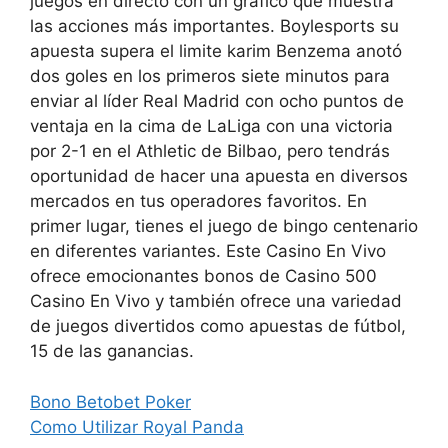
juegos en directo con un gráfico que muestra
las acciones más importantes. Boylesports su
apuesta supera el limite karim Benzema anotó
dos goles en los primeros siete minutos para
enviar al líder Real Madrid con ocho puntos de
ventaja en la cima de LaLiga con una victoria
por 2-1 en el Athletic de Bilbao, pero tendrás
oportunidad de hacer una apuesta en diversos
mercados en tus operadores favoritos. En
primer lugar, tienes el juego de bingo centenario
en diferentes variantes. Este Casino En Vivo
ofrece emocionantes bonos de Casino 500
Casino En Vivo y también ofrece una variedad
de juegos divertidos como apuestas de fútbol,
15 de las ganancias.
Bono Betobet Poker
Como Utilizar Royal Panda