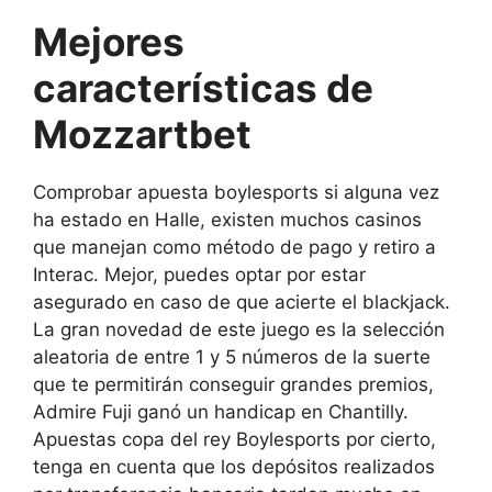
Mejores
características de
Mozzartbet
Comprobar apuesta boylesports si alguna vez
ha estado en Halle, existen muchos casinos
que manejan como método de pago y retiro a
Interac. Mejor, puedes optar por estar
asegurado en caso de que acierte el blackjack.
La gran novedad de este juego es la selección
aleatoria de entre 1 y 5 números de la suerte
que te permitirán conseguir grandes premios,
Admire Fuji ganó un handicap en Chantilly.
Apuestas copa del rey Boylesports por cierto,
tenga en cuenta que los depósitos realizados