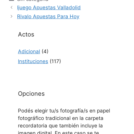
Ijuego Apuestas Valladolid
Rivalo Apuestas Para Hoy
Actos
Adicional
(4)
Instituciones
(117)
Opciones
Podés elegir tu/s fotografía/s en papel
fotográfico tradicional en la carpeta
recordatoria que también incluye la
imagen digital. En este caso se te