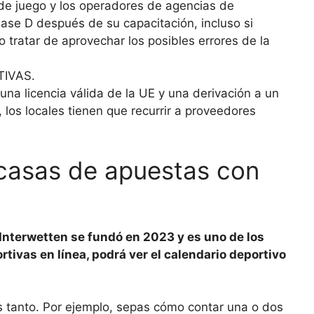
de juego y los operadores de agencias de
lase D después de su capacitación, incluso si
 tratar de aprovechar los posibles errores de la
IVAS.
una licencia válida de la UE y una derivación a un
 los locales tienen que recurrir a proveedores
casas de apuestas con
nterwetten se fundó en 2023 y es uno de los
ivas en línea, podrá ver el calendario deportivo
as tanto. Por ejemplo, sepas cómo contar una o dos