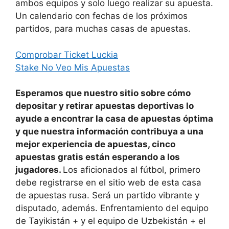
ambos equipos y solo luego realizar su apuesta.
Un calendario con fechas de los próximos
partidos, para muchas casas de apuestas.
Comprobar Ticket Luckia
Stake No Veo Mis Apuestas
Esperamos que nuestro sitio sobre cómo
depositar y retirar apuestas deportivas lo
ayude a encontrar la casa de apuestas óptima
y que nuestra información contribuya a una
mejor experiencia de apuestas, cinco
apuestas gratis están esperando a los
jugadores.
Los aficionados al fútbol, primero
debe registrarse en el sitio web de esta casa
de apuestas rusa. Será un partido vibrante y
disputado, además. Enfrentamiento del equipo
de Tayikistán + y el equipo de Uzbekistán + el