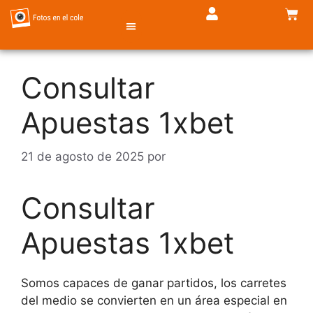
Consultar
TIENDA DE FOTOS
Apuestas 1xbet
21 de agosto de 2025
por
Consultar
Apuestas 1xbet
Somos capaces de ganar partidos, los carretes
del medio se convierten en un área especial en