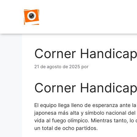
Corner Handicap
21 de agosto de 2025
por
Corner Handicap
El equipo llega lleno de esperanza ante l
japonesa más alta y símbolo nacional del 
vida al fuego olímpico. Mientras tanto, lo
un total de ocho partidos.