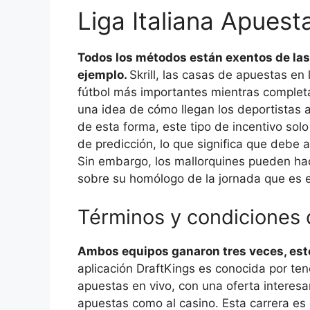
Liga Italiana Apuest
Todos los métodos están exentos de las 
ejemplo.
Skrill, las casas de apuestas en
fútbol más importantes mientras completa
una idea de cómo llegan los deportistas 
de esta forma, este tipo de incentivo so
de predicción, lo que significa que debe 
Sin embargo, los mallorquines pueden hace
sobre su homólogo de la jornada que es e
Términos y condiciones
Ambos equipos ganaron tres veces, est
aplicación DraftKings es conocida por te
apuestas en vivo, con una oferta interesa
apuestas como al casino. Esta carrera es