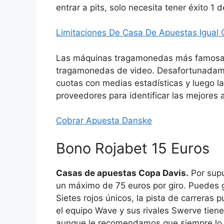
entrar a pits, solo necesita tener éxito 1
Limitaciones De Casa De Apuestas Igual
Las máquinas tragamonedas más famosas, 
tragamonedas de video. Desafortunadament
cuotas con medias estadísticas y luego 
proveedores para identificar las mejores
Cobrar Apuesta Danske
Bono Rojabet 15 Euros
Casas de apuestas Copa Davis.
Por supu
un máximo de 75 euros por giro. Puedes 
Sietes rojos únicos, la pista de carreras
el equipo Wave y sus rivales Swerve tiene
aunque le recomendamos que siempre lo