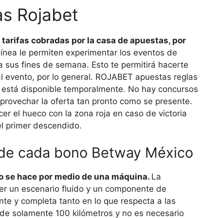
as Rojabet
tarifas cobradas por la casa de apuestas, por
 línea le permiten experimentar los eventos de
 sus fines de semana. Esto te permitirá hacerte
al evento, por lo general. ROJABET apuestas reglas
lo está disponible temporalmente. No hay concursos
aprovechar la oferta tan pronto como se presente.
r el hueco con la zona roja en caso de victoria
l primer descendido.
 de cada bono Betway México
o se hace por medio de una máquina.
La
ner un escenario fluido y un componente de
nte y completa tanto en lo que respecta a las
 de solamente 100 kilómetros y no es necesario