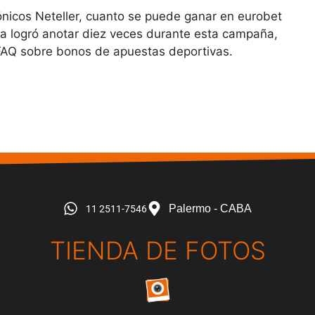
ónicos Neteller, cuanto se puede ganar en eurobet
ya logró anotar diez veces durante esta campaña,
. FAQ sobre bonos de apuestas deportivas.
Palermo - CABA
11 2511-7546
TIENDA DE FOTOS