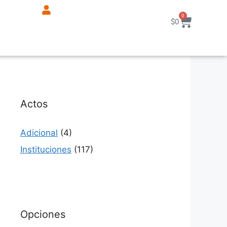
0
$
0
Actos
Adicional
(4)
Instituciones
(117)
Opciones