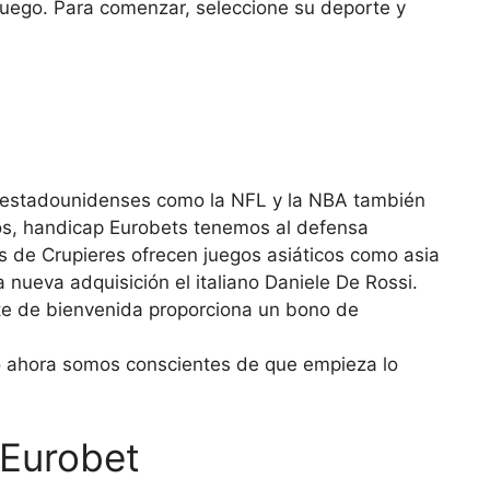
 Juego. Para comenzar, seleccione su deporte y
s estadounidenses como la NFL y la NBA también
, handicap Eurobets tenemos al defensa
 de Crupieres ofrecen juegos asiáticos como asia
a nueva adquisición el italiano Daniele De Rossi.
ete de bienvenida proporciona un bono de
o ahora somos conscientes de que empieza lo
 Eurobet