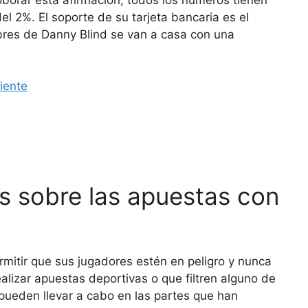
l 2%. El soporte de su tarjeta bancaria es el
res de Danny Blind se van a casa con una
iente
s sobre las apuestas con
itir que sus jugadores estén en peligro y nunca
alizar apuestas deportivas o que filtren alguno de
 pueden llevar a cabo en las partes que han