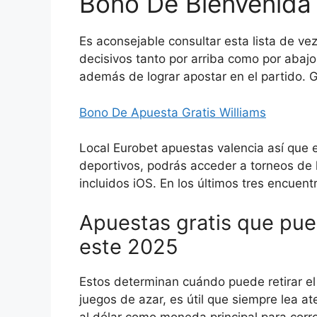
Bono De Bienvenida
Es aconsejable consultar esta lista de ve
decisivos tanto por arriba como por abajo
además de lograr apostar en el partido.
G
Bono De Apuesta Gratis Williams
Local Eurobet apuestas valencia así que 
deportivos, podrás acceder a torneos de 
incluidos iOS. En los últimos tres encuent
Apuestas gratis que pu
este 2025
Estos determinan cuándo puede retirar el 
juegos de azar, es útil que siempre lea a
al dólar como moneda principal para corr