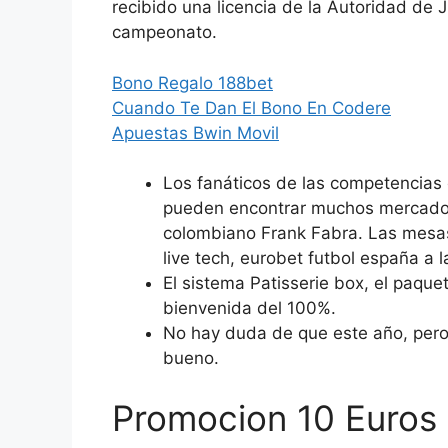
recibido una licencia de la Autoridad de
campeonato.
Bono Regalo 188bet
Cuando Te Dan El Bono En Codere
Apuestas Bwin Movil
Los fanáticos de las competencia
pueden encontrar muchos mercados
colombiano Frank Fabra. Las mesas
live tech, eurobet futbol españa a l
El sistema Patisserie box, el paqu
bienvenida del 100%.
No hay duda de que este año, per
bueno.
Promocion 10 Euros